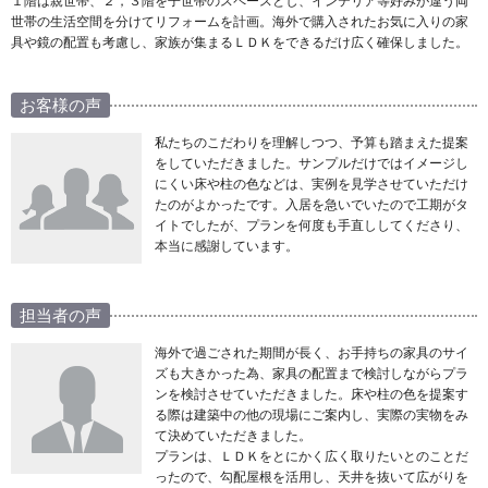
１階は親世帯、２，３階を子世帯のスペースとし、インテリア等好みが違う両
世帯の生活空間を分けてリフォームを計画。海外で購入されたお気に入りの家
具や鏡の配置も考慮し、家族が集まるＬＤＫをできるだけ広く確保しました。
お客様の声
私たちのこだわりを理解しつつ、予算も踏まえた提案
をしていただきました。サンプルだけではイメージし
にくい床や柱の色などは、実例を見学させていただけ
たのがよかったです。入居を急いでいたので工期がタ
イトでしたが、プランを何度も手直ししてくださり、
本当に感謝しています。
担当者の声
海外で過ごされた期間が長く、お手持ちの家具のサイ
ズも大きかった為、家具の配置まで検討しながらプラ
ンを検討させていただきました。床や柱の色を提案す
る際は建築中の他の現場にご案内し、実際の実物をみ
て決めていただきました。
プランは、ＬＤＫをとにかく広く取りたいとのことだ
ったので、勾配屋根を活用し、天井を抜いて広がりを