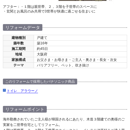
アフター：・１階は親世帯、２，３階を子世帯のスペースに
・玄関とお風呂のみ共用で3世帯が快適に過ごせる住まいに
リフォームデータ
建物種別
戸建て
築年数
築16年
施工期間
約45日
地域
大阪府
家族構成
お父さま・お母さま・ご主人・奥さま・長女・次女
テーマ
バリアフリー、ペット、吹き抜け
このリフォームで採用したパナソニック商品
トイレ アラウーノ
リフォームポイント
海外勤務されていたご主人様が帰国されるにあたり、木造３階建ての奥様のご
実家を二世帯住宅としてリフォーム。