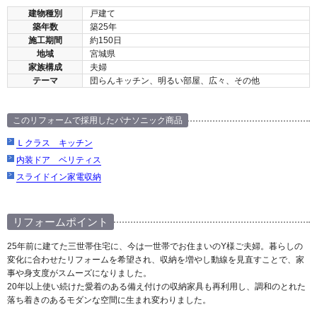
建物種別
戸建て
築年数
築25年
施工期間
約150日
地域
宮城県
家族構成
夫婦
テーマ
団らんキッチン、明るい部屋、広々、その他
このリフォームで採用したパナソニック商品
Ｌクラス キッチン
内装ドア ベリティス
スライドイン家電収納
リフォームポイント
25年前に建てた三世帯住宅に、今は一世帯でお住まいのY様ご夫婦。暮らしの
変化に合わせたリフォームを希望され、収納を増やし動線を見直すことで、家
事や身支度がスムーズになりました。
20年以上使い続けた愛着のある備え付けの収納家具も再利用し、調和のとれた
落ち着きのあるモダンな空間に生まれ変わりました。