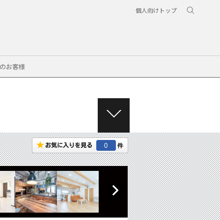
個人向けトップ
のお客様
M
E
N
0
U