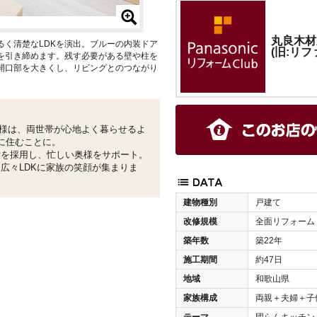
丸良木材
るく清楚なLDKを演出。ブルーの内装ドア
(旧:リ
を引き締めます。残す必要がある壁や柱を
開口部を大きくし、リビングとのつながり
様は、両世帯が心地よく暮らせるよ
に住むことに。
備を採用し、忙しい奥様をサポート。
広々LDKに家族の笑顔が集まりま
建物種別
戸建て
改修規模
全面リフォーム
築年数
築22年
施工期間
約47日
地域
和歌山県
家族構成
両親＋夫婦＋子
テーマ
団らんキッチン