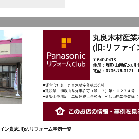
丸良木材産業
(旧:リファイ
〒640-0413
住所：和歌山県紀の川
電話：0736-79-3171 F
■運営会社名 丸良木材産業株式会社
■建設業 和歌山県知事許可（般－３）第１０２７４号
■建築士事務所 二級建築士事務所：和歌山県知事登録（
ァイン貴志川)のリフォーム事例一覧