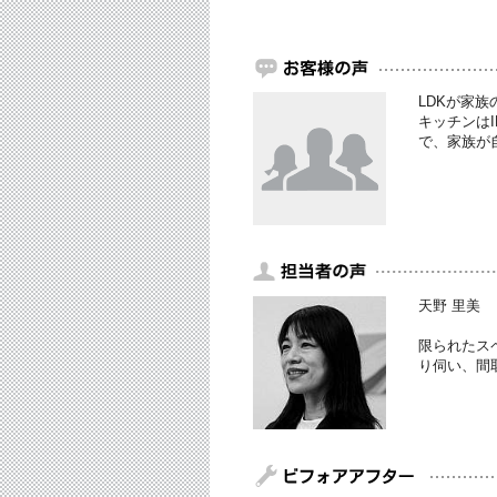
LDKが家
キッチンは
で、家族が
天野 里美
限られたス
り伺い、間