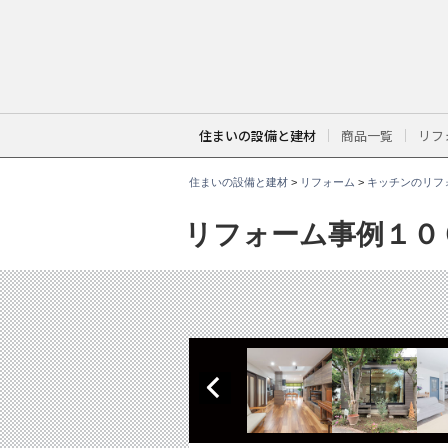
こ
こ
か
ら
本
文
で
す
。
住まいの設備と建材
商品一覧
リフ
住まいの設備と建材
>
リフォーム
>
キッチンのリフ
リフォーム事例１０