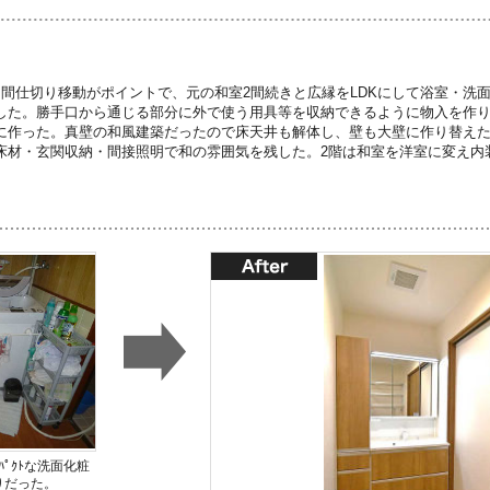
な間仕切り移動がポイントで、元の和室2間続きと広縁をLDKにして浴室・洗
した。勝手口から通じる部分に外で使う用具等を収納できるように物入を作
に作った。真壁の和風建築だったので床天井も解体し、壁も大壁に作り替え
床材・玄関収納・間接照明で和の雰囲気を残した。2階は和室を洋室に変え内
ﾟｸﾄな洗面化粧
りだった。