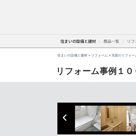
こ
こ
か
ら
本
文
で
す
。
住まいの設備と建材
商品一覧
リフ
住まいの設備と建材
>
リフォーム
>
洗面のリフォー
リフォーム事例１０