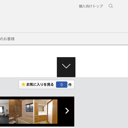
個人向けトップ
のお客様
M
E
N
0
U