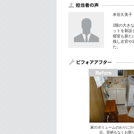
米谷久美子
1階の大き
ットを新設
寝室も新た
残し左官や
た。
家のボリュームのわりにｺﾝﾊ
台。収納もなくお困