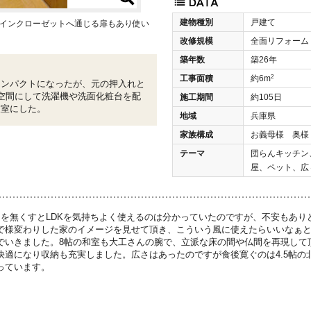
建物種別
戸建て
ークインクローゼットへ通じる扉もあり使い
改修規模
全面リフォーム
築年数
築26年
2
工事面積
約6m
コンパクトになったが、元の押入れと
空間にして洗濯機や洗面化粧台を配
施工期間
約105日
衣室にした。
地域
兵庫県
家族構成
お義母様 奥様
テーマ
団らんキッチン
屋、ペット、広
間を無くすとLDKを気持ちよく使えるのは分かっていたのですが、不安もあり
で様変わりした家のイメージを見せて頂き、こういう風に使えたらいいなぁ
でいきました。8帖の和室も大工さんの腕で、立派な床の間や仏間を再現して
快適になり収納も充実しました。広さはあったのですが食後寛ぐのは4.5帖の
っています。