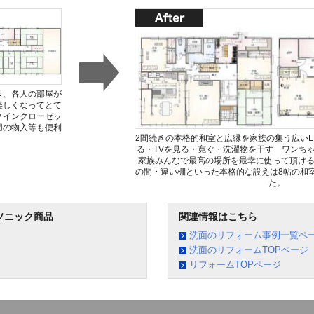
き、各人の部屋が
美しくなってとて
クインクローゼッ
用の物入等も便利
2間続きの本格的和室と広縁を家族の集う広いL
る・TVを見る・寛ぐ・洗濯物を干す ワンち
家族みんなで最高の場所を最幸に使って頂け
の間・違い棚といった本格的な設えは8帖の和
た。
ソニック商品
関連情報はこちら
洗面のリフォーム事例一覧ペ
洗面のリフォームTOPページ
リフォームTOPページ