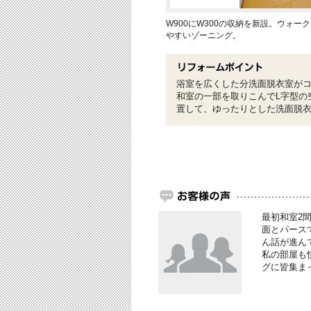
W900にW300の収納を新設。ウォ
やすいゾーニング。
浴室を広くした分洗面脱衣室が
和室の一部を取りこんでL字型の
置して、ゆったりとした洗面脱
最初和室2
面とパース
ん話が進ん
私の部屋も
グに皆集ま