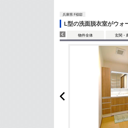
兵庫県 F様邸
L型の洗面脱衣室がウォ
物件全体
玄関・