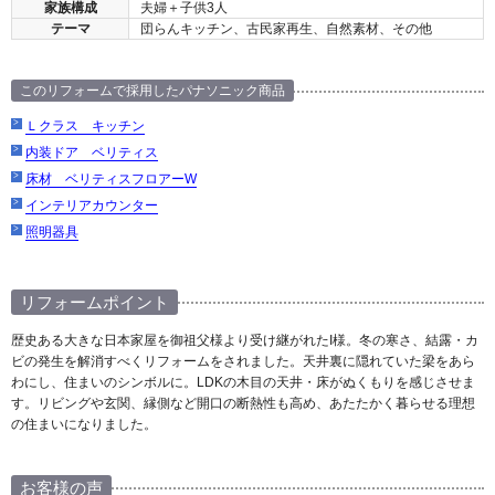
家族構成
夫婦＋子供3人
テーマ
団らんキッチン、古民家再生、自然素材、その他
このリフォームで採用したパナソニック商品
Ｌクラス キッチン
内装ドア ベリティス
床材 ベリティスフロアーW
インテリアカウンター
照明器具
リフォームポイント
歴史ある大きな日本家屋を御祖父様より受け継がれたI様。冬の寒さ、結露・カ
ビの発生を解消すべくリフォームをされました。天井裏に隠れていた梁をあら
わにし、住まいのシンボルに。LDKの木目の天井・床がぬくもりを感じさせま
す。リビングや玄関、縁側など開口の断熱性も高め、あたたかく暮らせる理想
の住まいになりました。
お客様の声