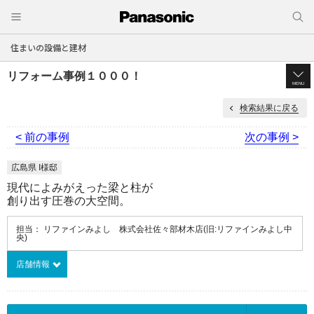
住まいの設備と建材
リフォーム事例１０００！
MENU
検索結果に戻る
< 前の事例
次の事例 >
広島県 I様邸
現代によみがえった梁と柱が
創り出す圧巻の大空間。
担当： リファインみよし 株式会社佐々部材木店(旧:リファインみよし中
央)
店舗情報