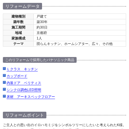
リフォームデータ
建物種別
戸建て
築年数
築30年
施工期間
約30日
地域
京都府
家族構成
1人
テーマ
団らんキッチン、ホームシアター、広々、その他
このリフォームで採用したパナソニック商品
Ｌクラス キッチン
カップボード
内装ドア ベリティス
シンクロ調色LED照明
床材 アーキスペックフロアー
リフォームポイント
ご主人との思い出のイロハモミジをシンボルツリーにしたいと考えられたK様。