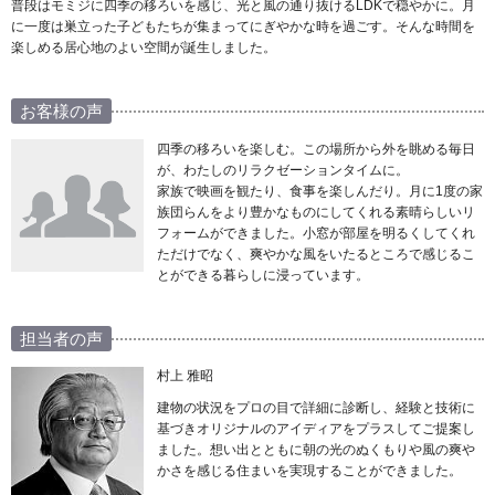
普段はモミジに四季の移ろいを感じ、光と風の通り抜けるLDKで穏やかに。月
に一度は巣立った子どもたちが集まってにぎやかな時を過ごす。そんな時間を
楽しめる居心地のよい空間が誕生しました。
お客様の声
四季の移ろいを楽しむ。この場所から外を眺める毎日
が、わたしのリラクゼーションタイムに。
家族で映画を観たり、食事を楽しんだり。月に1度の家
族団らんをより豊かなものにしてくれる素晴らしいリ
フォームができました。小窓が部屋を明るくしてくれ
ただけでなく、爽やかな風をいたるところで感じるこ
とができる暮らしに浸っています。
担当者の声
村上 雅昭
建物の状況をプロの目で詳細に診断し、経験と技術に
基づきオリジナルのアイディアをプラスしてご提案し
ました。想い出とともに朝の光のぬくもりや風の爽や
かさを感じる住まいを実現することができました。