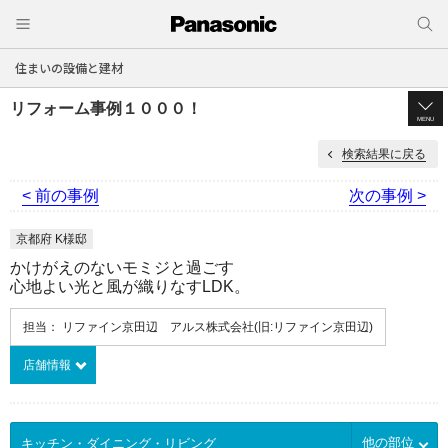
住まいの設備と建材
リフォーム事例１０００！
MENU
検索結果に戻る
< 前の事例
次の事例 >
京都府 K様邸
かけがえのないモミジと過ごす
心地よい光と風が織りなすLDK。
担当： リファイン京田辺 アルス株式会社(旧:リファイン京田辺)
店舗情報
他の部位