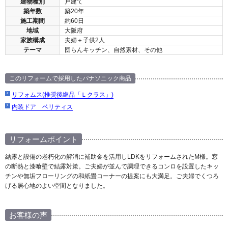
建物種別
戸建て
築年数
築20年
施工期間
約60日
地域
大阪府
家族構成
夫婦＋子供2人
テーマ
団らんキッチン、自然素材、その他
このリフォームで採用したパナソニック商品
リフォムス(推奨後継品「Ｌクラス」)
内装ドア ベリティス
リフォームポイント
結露と設備の老朽化の解消に補助金を活用しLDKをリフォームされたM様。窓
の断熱と漆喰壁で結露対策。ご夫婦が並んで調理できるコンロを設置したキッ
チンや無垢フローリングの和紙畳コーナーの提案にも大満足。ご夫婦でくつろ
げる居心地のよい空間となりました。
お客様の声