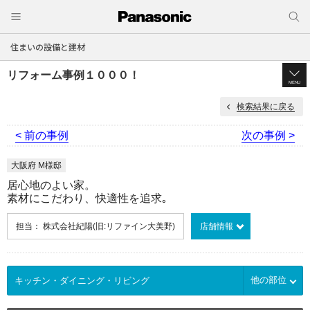
住まいの設備と建材
リフォーム事例１０００！
MENU
検索結果に戻る
< 前の事例
次の事例 >
大阪府 M様邸
居心地のよい家。
素材にこだわり、快適性を追求｡
担当： 株式会社紀陽(旧:リファイン大美野)
店舗情報
他の部位