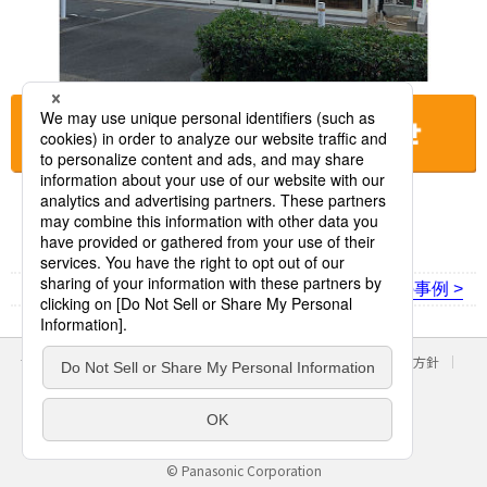
お店に電話をする
< 前の事例
次の事例 >
サイトのご利用にあたって
クッキーポリシー
個人情報保護方針
パナソニック ホールディングス
Area/Country
パナソニック株式会社
© Panasonic Corporation