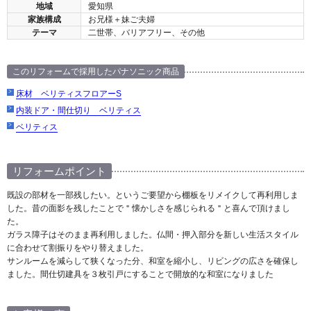
地域
愛知県
家族構成
お兄様＋妹ご夫婦
テーマ
二世帯、バリアフリー、その他
このリフォームで採用したパナソニック商品
床材 ベリティスフロアーS
内装ドア・間仕切り ベリティス
ベリティス
リフォームポイント
既設の部材を一部残したい。というご要望から棚板をリメイクして再利用しま
した。昔の面影を残したことで＂懐かしさを感じられる＂と喜んで頂けまし
た。
ガラス障子はそのまま再利用しました。仏間・押入部分を新しい生活スタイル
に合わせて割振りをやり替えました。
サンルームを減らして狭くなった分、和室を縮小し、リビングの広さを確保し
ました。間仕切建具を３枚引戸にすることで開放的な和室になりました