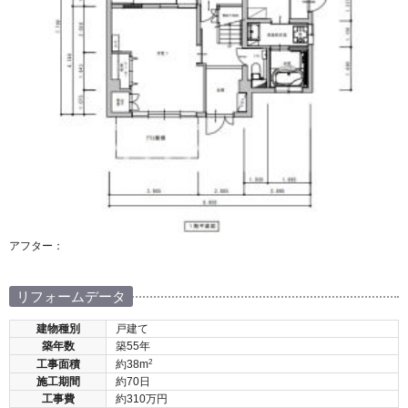
アフター：
リフォームデータ
建物種別
戸建て
築年数
築55年
2
工事面積
約38m
施工期間
約70日
工事費
約310万円