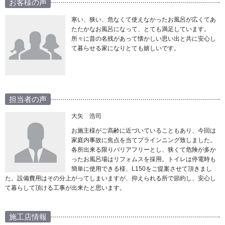
お客様の声
寒い、狭い、危なくて使えなかったお風呂が広くてあ
たたかなお風呂になって、とても満足しています。
所々に昔の名残があって懐かしい思い出と共に安心し
て暮らせる家になりとても嬉しいです。
担当者の声
大矢 浩司
お施主様がご高齢に近づいていることもあり、今回は
家庭内事故に焦点を当てプラインニング致しました。
各所出来る限りバリアフリーとし、狭くて危険が多か
ったお風呂場はリフォムスを採用。トイレは停電時も
簡単に使用できる様、L150をご提案させて頂きまし
た。設備費用はその分上がってしまいますが、抑えられる所で節約し、安心し
て暮らして頂ける工事が出来たと思います。
施工店情報