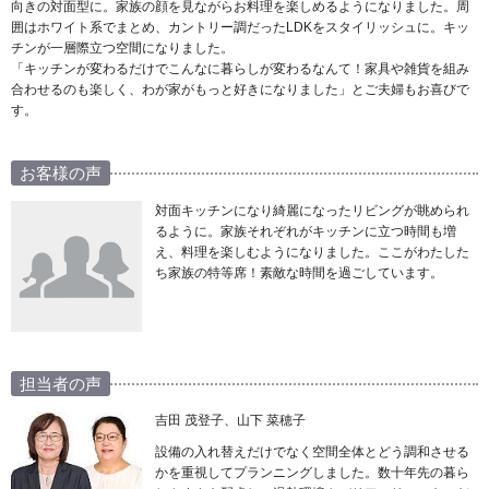
向きの対面型に。家族の顔を見ながらお料理を楽しめるようになりました。周
囲はホワイト系でまとめ、カントリー調だったLDKをスタイリッシュに。キッ
チンが一層際立つ空間になりました。
「キッチンが変わるだけでこんなに暮らしが変わるなんて！家具や雑貨を組み
合わせるのも楽しく、わが家がもっと好きになりました」とご夫婦もお喜びで
す。
お客様の声
対面キッチンになり綺麗になったリビングが眺められ
るように。家族それぞれがキッチンに立つ時間も増
え、料理を楽しむようになりました。ここがわたした
ち家族の特等席！素敵な時間を過ごしています。
担当者の声
吉田 茂登子、山下 菜穂子
設備の入れ替えだけでなく空間全体とどう調和させる
かを重視してプランニングしました。数十年先の暮ら