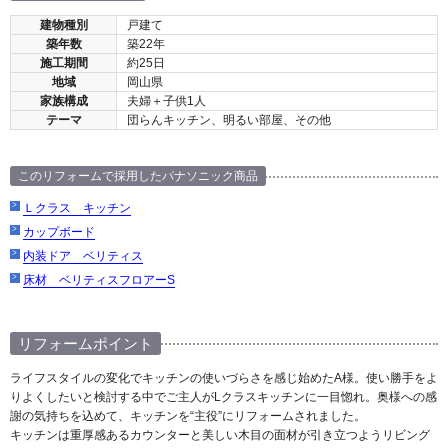
建物種別
戸建て
築年数
築22年
施工期間
約25日
地域
岡山県
家族構成
夫婦＋子供1人
テーマ
団らんキッチン、明るい部屋、その他
このリフォームで採用したパナソニック商品
Ｌクラス キッチン
カップボード
内装ドア ベリティス
床材 ベリティスフロアーS
リフォームポイント
ライフスタイルの変化でキッチンの使いづらさを感じ始めたA様。使い勝手をよ
りよくしたいと検討する中でご主人がLクラスキッチンに一目惚れ。奥様への感
謝の気持ちを込めて、キッチンを“主役”にリフォームされました。
キッチンは重厚感あるカウンターと美しい木目の面材が引き立つようリビング