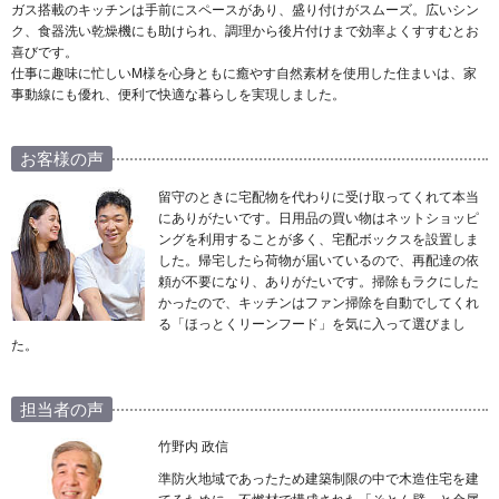
ガス搭載のキッチンは手前にスペースがあり、盛り付けがスムーズ。広いシン
ク、食器洗い乾燥機にも助けられ、調理から後片付けまで効率よくすすむとお
喜びです。
仕事に趣味に忙しいM様を心身ともに癒やす自然素材を使用した住まいは、家
事動線にも優れ、便利で快適な暮らしを実現しました。
お客様の声
留守のときに宅配物を代わりに受け取ってくれて本当
にありがたいです。日用品の買い物はネットショッピ
ングを利用することが多く、宅配ボックスを設置しま
した。帰宅したら荷物が届いているので、再配達の依
頼が不要になり、ありがたいです。掃除もラクにした
かったので、キッチンはファン掃除を自動でしてくれ
る「ほっとくリーンフード」を気に入って選びまし
た。
担当者の声
竹野内 政信
準防火地域であったため建築制限の中で木造住宅を建