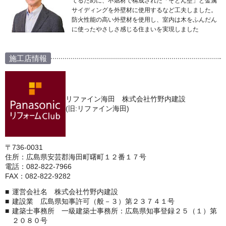
てるために、不燃材で構成された「そとん壁」と金属
サイディングを外壁材に使用するなど工夫しました。
防火性能の高い外壁材を使用し、室内は木をふんだん
に使ったやさしさ感じる住まいを実現しました
施工店情報
リファイン海田 株式会社竹野内建設
(旧:リファイン海田)
〒736-0031
住所：広島県安芸郡海田町曙町１２番１７号
電話：082-822-7966
FAX：082-822-9282
運営会社名 株式会社竹野内建設
建設業 広島県知事許可（般－３）第２３７４１号
建築士事務所 一級建築士事務所：広島県知事登録２５（１）第
２０８０号