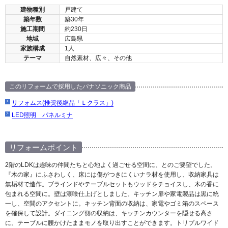
建物種別
戸建て
築年数
築30年
施工期間
約230日
地域
広島県
家族構成
1人
テーマ
自然素材、広々、その他
このリフォームで採用したパナソニック商品
リフォムス(推奨後継品「Ｌクラス」)
LED照明 パネルミナ
リフォームポイント
2階のLDKは趣味の仲間たちと心地よく過ごせる空間に、とのご要望でした。
『木の家』にふさわしく、床には傷がつきにくいナラ材を使用し、収納家具は
無垢材で造作。ブラインドやテーブルセットもウッドをチョイスし、木の香に
包まれる空間に。壁は漆喰仕上げとしました。キッチン扉や家電製品は黒に統
一し、空間のアクセントに。キッチン背面の収納は、家電やゴミ箱のスペース
を確保して設計。ダイニング側の収納は、キッチンカウンターを隠せる高さ
に。テーブルに腰かけたままモノを取り出すことができます。トリプルワイド