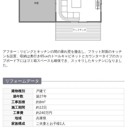
アフター：リビングとキッチンの間の垂れ壁を撤去し、フラット対面のキッチ
ンを設置、収納は奥行き65㎝のトールキャビネットとカウンタータイプのカッ
プボード下にはゴミ箱スペースも確保でき、スッキリしたキッチンになりまし
た。
リフォームデータ
建物種別
戸建て
築年数
築27年
2
工事面積
約8m
施工期間
約12日
工事費
約240万円
地域
兵庫県
家族構成
ご夫妻とお子様1人