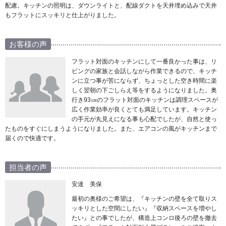
配慮。キッチンの照明は、ダウンライトと、配線ダクトを天井埋め込みで天井
もフラットにスッキリと仕上がりました。
お客様の声
フラット対面のキッチンにして一番良かった事は、リ
ビングの家族と会話しながら作業できるので、キッチ
ンに立つ事が苦にならず、ちょっとした空き時間に楽
しく翌朝の下ごしらえ等をするようになりました。奥
行き93㎝のフラット対面のキッチンは調理スペースが
広く作業効率が良くとても満足しています。キッチン
の手元が丸見えになる事も心配でしたが、自然と使っ
たものをすぐにしまうようになりました。また、エアコンの風がキッチンまで
届くので快適です。
担当者の声
安達 美保
最初の奥様のご希望は、『キッチンの壁を全て取りス
ッキリとした空間にしたい』『収納スペースを増やし
たい』との事でしたが、構造上コンロ後ろの壁を撤去