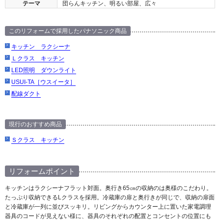
テーマ
団らんキッチン、明るい部屋、広々
このリフォームで採用したパナソニック商品
キッチン ラクシーナ
Ｌクラス キッチン
LED照明 ダウンライト
USUI-TA［ウスイータ］
配線ダクト
現行のおすすめ商品
Ｓクラス キッチン
リフォームポイント
キッチンはラクシーナフラット対面。奥行き65㎝の収納のは奥様のこだわり。
たっぷり収納できるLクラスを採用。冷蔵庫の扉と奥行きが同じで、収納の扉面
と冷蔵庫が一列に並びスッキリ。リビングからカウンター上に置いた家電調理
器具のコードが見えない様に、器具のそれぞれの配置とコンセントの位置にも