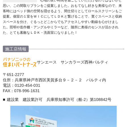
心地の良い時間を過ごしていただけるのではないかと
思い、この間取りプランをご提案しました。おもてなし好きな奥様なので、来
客時にはベッド側の空間を隠せるよう、間仕切りとしてロールスクリーンもご
提案。個室の１室をＷＩＣにしてＬＤＫと繋げることで、寛ぐスペースと収納
スペースを分け、ぐるっとどこからでもアクセスしやすい動線を心がけまし
た。照明や造作棚・アングルやミラーなど、随所に奥様のセンスが活かされ
た、とても素敵なＬＤＫ・洗面室になりました！
施工店情報
サンエース サンカラーズ西神パルティ
〒651-2277
住所：兵庫県神戸市西区美賀多台９－２－２ パルティ内
電話：0120-454-031
FAX：078-996-1631
建設業 建設業許可 兵庫県知事許可（般-2）第108842号