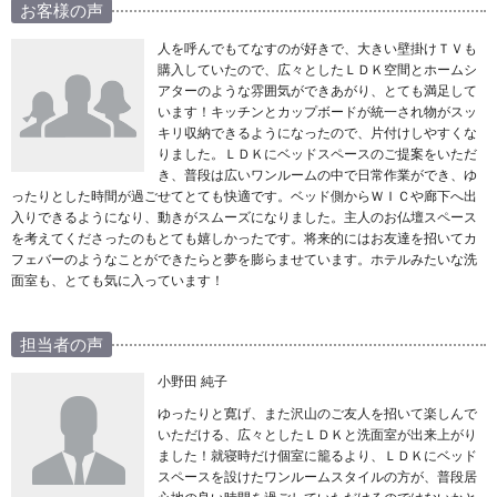
お客様の声
人を呼んでもてなすのが好きで、大きい壁掛けＴＶも
購入していたので、広々としたＬＤＫ空間とホームシ
アターのような雰囲気ができあがり、とても満足して
います！キッチンとカップボードが統一され物がスッ
キリ収納できるようになったので、片付けしやすくな
りました。ＬＤＫにベッドスペースのご提案をいただ
き、普段は広いワンルームの中で日常作業ができ、ゆ
ったりとした時間が過ごせてとても快適です。ベッド側からＷＩＣや廊下へ出
入りできるようになり、動きがスムーズになりました。主人のお仏壇スペース
を考えてくださったのもとても嬉しかったです。将来的にはお友達を招いてカ
フェバーのようなことができたらと夢を膨らませています。ホテルみたいな洗
面室も、とても気に入っています！
担当者の声
小野田 純子
ゆったりと寛げ、また沢山のご友人を招いて楽しんで
いただける、広々としたＬＤＫと洗面室が出来上がり
ました！就寝時だけ個室に籠るより、ＬＤＫにベッド
スペースを設けたワンルームスタイルの方が、普段居