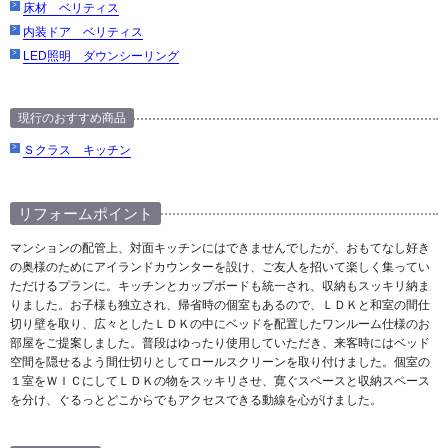
床材 ベリティス
内装ドア ベリティス
LED照明 ダウンシーリング
現行のおすすめ商品
Ｓクラス キッチン
リフォームポイント
マンションの配管上、対面キッチンにはできませんでしたが、おもてなし好き
の奥様のためにアイランドカウンターを設け、ご友人を招いて楽しく集ってい
ただけるプランに。キッチンとカップボードも統一され、収納もスッキリ納ま
りました。お子様も独立され、帰省時の個室もあるので、ＬＤＫと和室の間仕
切り壁を取り、広々としたＬＤＫの中にベッドを配置したワンルーム仕様のお
部屋をご提案しました。普段はゆったり使用していただき、来客時にはベッド
空間を隠せるよう間仕切りとしてロールスクリーンを取り付けました。個室の
１室をＷＩＣにしてＬＤＫの物をスッキリさせ、寛ぐスペースと収納スペース
を分け、ぐるっとどこからでもアクセスできる動線を心がけました。