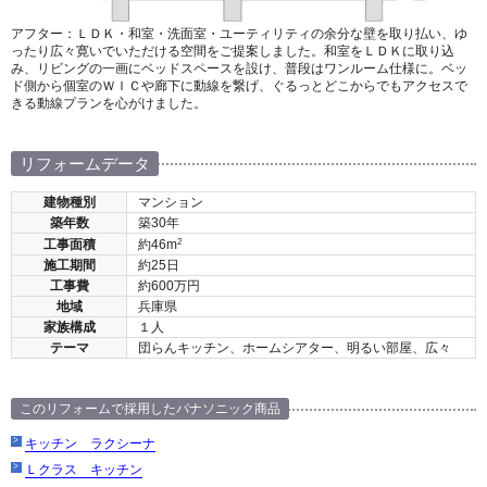
アフター：ＬＤＫ・和室・洗面室・ユーティリティの余分な壁を取り払い、ゆ
ったり広々寛いでいただける空間をご提案しました。和室をＬＤＫに取り込
み、リビングの一画にベッドスペースを設け、普段はワンルーム仕様に。ベッ
ド側から個室のＷＩＣや廊下に動線を繋げ、ぐるっとどこからでもアクセスで
きる動線プランを心がけました。
リフォームデータ
建物種別
マンション
築年数
築30年
2
工事面積
約46m
施工期間
約25日
工事費
約600万円
地域
兵庫県
家族構成
１人
テーマ
団らんキッチン、ホームシアター、明るい部屋、広々
このリフォームで採用したパナソニック商品
キッチン ラクシーナ
Ｌクラス キッチン