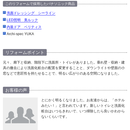
このリフォームで採用したパナソニック商品
洗面ドレッシング シーライン
LED照明 美ルック
内装ドア ベリティス
Archi-spec YUKA
リフォームポイント
元々、廊下と収納、階段下に洗面所・トイレがありました。垂れ壁・収納・建
具の撤去により洗面化粧台の配置を変更することと、ダウンライトや壁面の小
窓などで意匠性を持たせることで、明るい広がりのある空間になりました。
お客様の声
とにかく明るくなりました。お友達からは、「ホテル
みたい！」と言われています。新しいトイレと洗面化
粧台はいつもきれいで、いつ掃除したら良いかわから
ないくらいです。