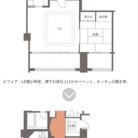
ビフォア：LD横が和室。廊下の床仕上げがカーペット。キッチンが開き扉。