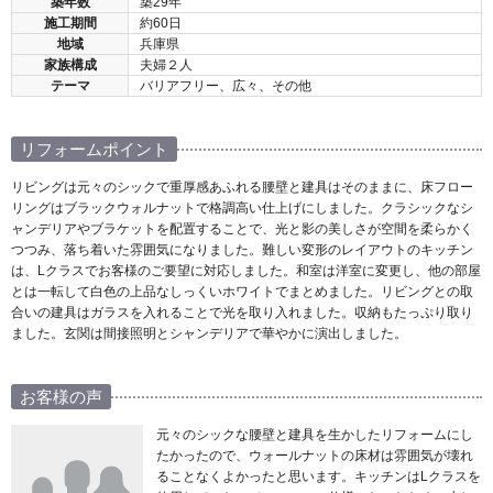
築年数
築29年
施工期間
約60日
地域
兵庫県
家族構成
夫婦２人
テーマ
バリアフリー、広々、その他
リフォームポイント
リビングは元々のシックで重厚感あふれる腰壁と建具はそのままに、床フロー
リングはブラックウォルナットで格調高い仕上げにしました。クラシックなシ
ャンデリアやブラケットを配置することで、光と影の美しさが空間を柔らかく
つつみ、落ち着いた雰囲気になりました。難しい変形のレイアウトのキッチン
は、Lクラスでお客様のご要望に対応しました。和室は洋室に変更し、他の部屋
とは一転して白色の上品なしっくいホワイトでまとめました。リビングとの取
合いの建具はガラスを入れることで光を取り入れました。収納もたっぷり取り
ました。玄関は間接照明とシャンデリアで華やかに演出しました。
お客様の声
元々のシックな腰壁と建具を生かしたリフォームにし
たかったので、ウォールナットの床材は雰囲気が壊れ
ることなくよかったと思います。キッチンはLクラスを