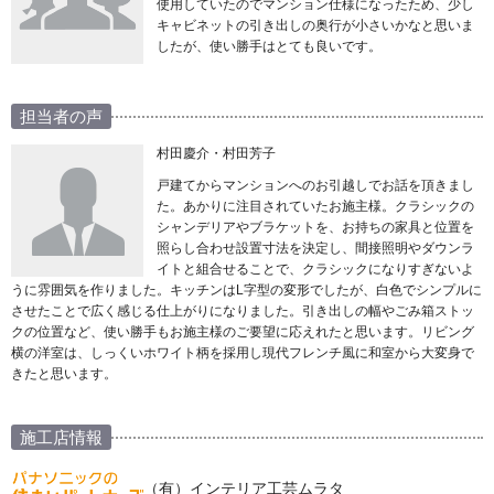
使用していたのでマンション仕様になったため、少し
キャビネットの引き出しの奥行が小さいかなと思いま
したが、使い勝手はとても良いです。
担当者の声
村田慶介・村田芳子
戸建てからマンションへのお引越しでお話を頂きまし
た。あかりに注目されていたお施主様。クラシックの
シャンデリアやブラケットを、お持ちの家具と位置を
照らし合わせ設置寸法を決定し、間接照明やダウンラ
イトと組合せることで、クラシックになりすぎないよ
うに雰囲気を作りました。キッチンはL字型の変形でしたが、白色でシンプルに
させたことで広く感じる仕上がりになりました。引き出しの幅やごみ箱ストッ
クの位置など、使い勝手もお施主様のご要望に応えれたと思います。リビング
横の洋室は、しっくいホワイト柄を採用し現代フレンチ風に和室から大変身で
きたと思います。
施工店情報
（有）インテリア工芸ムラタ