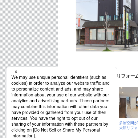
株式会社鈴木工務店のリフォー
窓辺に四季の風景
多層空間が
が広がるLDK リフ
大胆リフォ
ォームがかな...