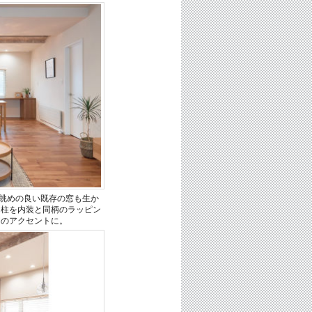
。眺めの良い既存の窓も生か
た柱を内装と同柄のラッピン
間のアクセントに。