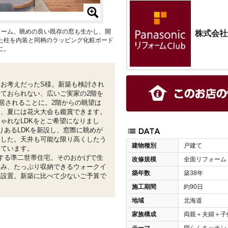
ォーム。眺めの良い既存の窓も生かし、開
株式会社
た柱を内装と同柄のラッピング化粧ボード
に。
お考えだったS様。新築も検討され
ておられない、広いご実家の2階を
居されることに。2階からの眺望は
り、夏には花火大会も鑑賞できます。
ゃれなLDKをとご希望になりまし
りあるLDKを新設し、窓際に眺めが
ました。天井も可能な限り高くしたう
建物種別
戸建て
しています。
する準二世帯住宅。そのおかげで生
改修規模
全面リフォーム
込み、たっぷり収納できるウォークイ
築年数
築38年
も設置。新築に比べて少ないご予算で
。
施工期間
約90日
地域
北海道
家族構成
両親＋夫婦＋子
テーマ
団らんキッチン