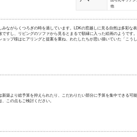
他
しみながらくつろぎの時を過しています。LDKの窓越しに見る自然は多彩な
敵ですし、リビングのソファから見るとまるで額縁に入った絵画のようです。
ショップ様はヒアリングと提案を重ね、わたしたちが思い描いていた「こう
は新築より総予算を抑えられたり、こだわりたい部分に予算を集中できる可
は、この点もご検討ください。