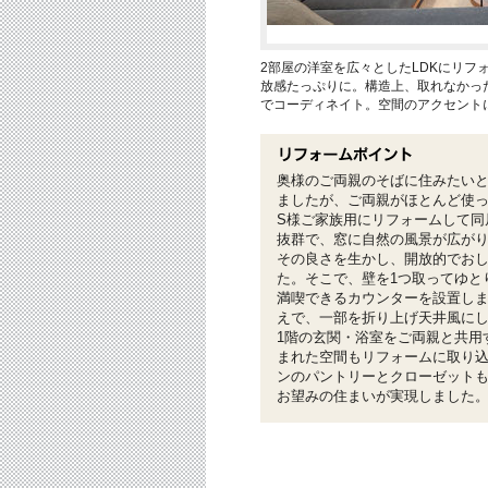
2部屋の洋室を広々としたLDKにリフ
放感たっぷりに。構造上、取れなかっ
でコーディネイト。空間のアクセント
奥様のご両親のそばに住みたいと
ましたが、ご両親がほとんど使っ
S様ご家族用にリフォームして同
抜群で、窓に自然の風景が広が
その良さを生かし、開放的でおし
た。そこで、壁を1つ取ってゆと
満喫できるカウンターを設置し
えで、一部を折り上げ天井風に
1階の玄関・浴室をご両親と共用
まれた空間もリフォームに取り
ンのパントリーとクローゼット
お望みの住まいが実現しました