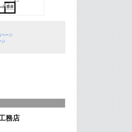
覧ページ
ージ
工務店