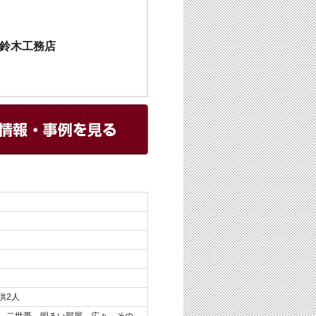
鈴木工務店
供2人
、二世帯、明るい部屋、広々、その