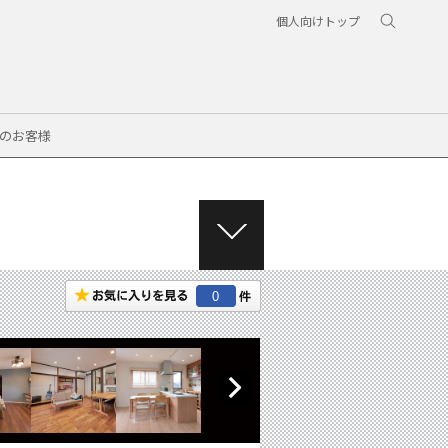
個人向けトップ
のお客様
M
E
N
0
U