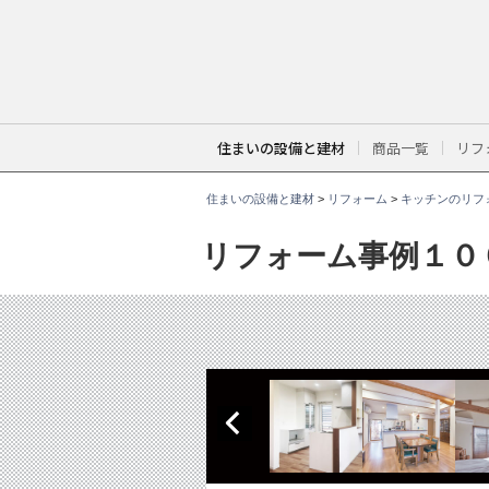
こ
こ
か
ら
本
文
で
す
。
住まいの設備と建材
商品一覧
リフ
住まいの設備と建材
>
リフォーム
>
キッチンのリフ
リフォーム事例１０