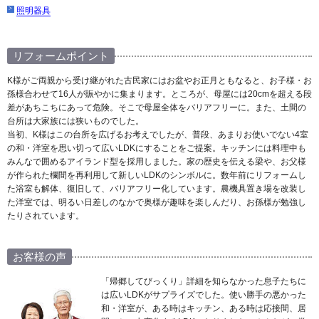
照明器具
リフォームポイント
K様がご両親から受け継がれた古民家にはお盆やお正月ともなると、お子様・お
孫様合わせて16人が賑やかに集まります。ところが、母屋には20cmを超える段
差があちこちにあって危険。そこで母屋全体をバリアフリーに。また、土間の
台所は大家族には狭いものでした。
当初、K様はこの台所を広げるお考えでしたが、普段、あまりお使いでない4室
の和・洋室を思い切って広いLDKにすることをご提案。キッチンには料理中も
みんなで囲めるアイランド型を採用しました。家の歴史を伝える梁や、お父様
が作られた欄間を再利用して新しいLDKのシンボルに。数年前にリフォームし
た浴室も解体、復旧して、バリアフリー化しています。農機具置き場を改装し
た洋室では、明るい日差しのなかで奥様が趣味を楽しんだり、お孫様が勉強し
たりされています。
お客様の声
「帰郷してびっくり」詳細を知らなかった息子たちに
は広いLDKがサプライズでした。使い勝手の悪かった
和・洋室が、ある時はキッチン、ある時は応接間、居