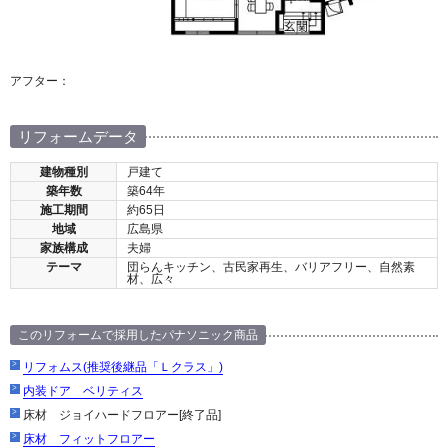
アフター：
リフォームデータ
建物種別
戸建て
築年数
築64年
施工期間
約65日
地域
広島県
家族構成
夫婦
テーマ
団らんキッチン、古民家再生、バリアフリー、自然素
材、広々
このリフォームで採用したパナソニック商品
リフォムス(推奨後継品「Ｌクラス」)
内装ドア ベリティス
床材 ジョイハードフロアー[終了品]
床材 フィットフロアー