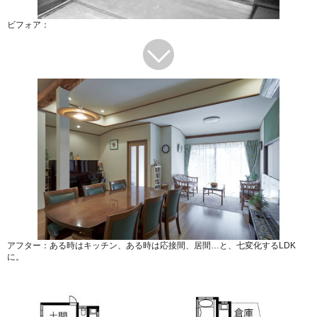
ビフォア：
アフター：ある時はキッチン、ある時は応接間、居間…と、七変化するLDK
に。