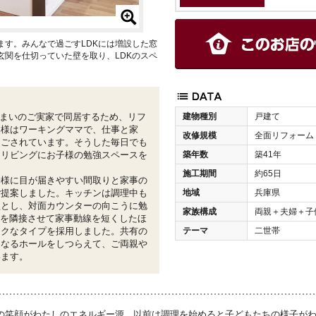
ます。みんなで過ごすLDKには増設した窓
玄関を仕切っていた壁を取り、LDKのスペ
建物種別
戸建て
まいのご実家で同居するため、リフ
奥様はワーキングママで、仕事と家
改修規模
全面リフォーム
過ごされています。そうした毎日でも
築年数
築41年
、リビングにお子様の勉強スペースを
施工期間
約65日
子様に目が届きやすい間取りと家事の
地域
兵庫県
ご提案しました。キッチンは調理中も
型とし、対面カウンターの向こうに勉
家族構成
両親＋夫婦＋子
室を隣接させて家事動線を短くしたほ
テーマ
二世帯
ラクなタイプを採用しました。共有の
となるホールをしつらえて、ご両親や
います。
の笑顔がわたしのエネルギー源。以前は調理を始めると子どもたちの様子が