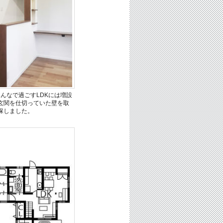
んなで過ごすLDKには増設
玄関を仕切っていた壁を取
保しました。