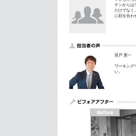
チンからは
だけでなく
に顔を合わ
背戸 憲一
ワーキング
い。