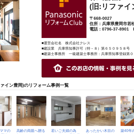
(旧:リファイ
〒668-0027
住所：兵庫県豊岡市若
電話：0796-37-8901 F
■運営会社名 株式会社クレス
■建設業 兵庫県知事許可（特－８）第６５０９５８号
■建築士事務所 一級建築士事務所：兵庫県知事登録第０
ファイン豊岡)のリフォーム事例一覧
ママの
高齢の両親へ贈る
若いご夫婦の為
あったかい木目の
築40年