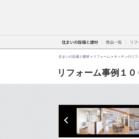
こ
こ
か
ら
本
文
で
す
。
住まいの設備と建材
商品一覧
リフ
住まいの設備と建材
>
リフォーム
>
キッチンのリフ
リフォーム事例１０