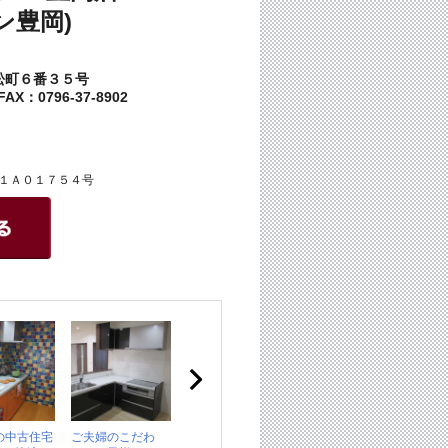
ン豊岡)
松町６番３５号
AX：0796-37-8902
１Ａ０１７５４号
の中古住宅
ご夫婦のこだわ