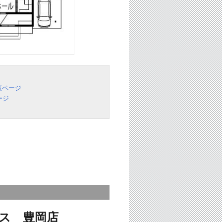
覧ページ
ージ
ス 豊岡店