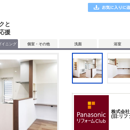
クと
応援
ダイニング
個室・その他
洗面
浴室
株式会社
(旧:リフ