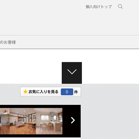
個人向けトップ
のお客様
M
E
N
0
U