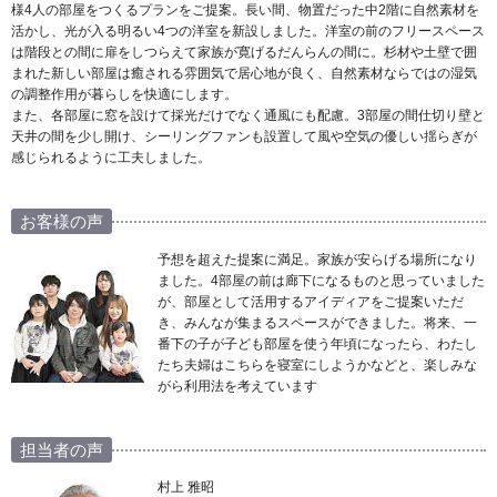
様4人の部屋をつくるプランをご提案。長い間、物置だった中2階に自然素材を
活かし、光が入る明るい4つの洋室を新設しました。洋室の前のフリースペース
は階段との間に扉をしつらえて家族が寛げるだんらんの間に。杉材や土壁で囲
まれた新しい部屋は癒される雰囲気で居心地が良く、自然素材ならではの湿気
の調整作用が暮らしを快適にします。
また、各部屋に窓を設けて採光だけでなく通風にも配慮。3部屋の間仕切り壁と
天井の間を少し開け、シーリングファンも設置して風や空気の優しい揺らぎが
感じられるように工夫しました。
お客様の声
予想を超えた提案に満足。家族が安らげる場所になり
ました。4部屋の前は廊下になるものと思っていました
が、部屋として活用するアイディアをご提案いただ
き、みんなが集まるスペースができました。将来、一
番下の子が子ども部屋を使う年頃になったら、わたし
たち夫婦はこちらを寝室にしようかなどと、楽しみな
がら利用法を考えています
担当者の声
村上 雅昭