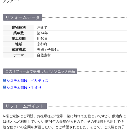
アフター：
リフォームデータ
建物種別
戸建て
築年数
築74年
施工期間
約40日
地域
京都府
家族構成
夫婦＋子供4人
テーマ
自然素材
このリフォームで採用したパナソニック商品
システム階段 ベリティス
システム階段・手すり
リフォームポイント
N様ご家族はご両親、お祖母様と3世帯一緒に離れでお住まいですが、敷地内に
はほとんど利用していない築74年の母屋があるので、その中2階を活用して快
適な住まいの空間を新設したい、とご希望されました。そこで、ご夫婦とお子