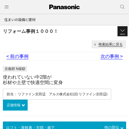
住まいの設備と建材
リフォーム事例１０００！
MENU
検索結果に戻る
< 前の事例
次の事例 >
京都府 N様邸
使われていない中2階が
杉材や土壁で快適空間に変身
担当： リファイン京田辺 アルス株式会社(旧:リファイン京田辺)
店舗情報
他の部位