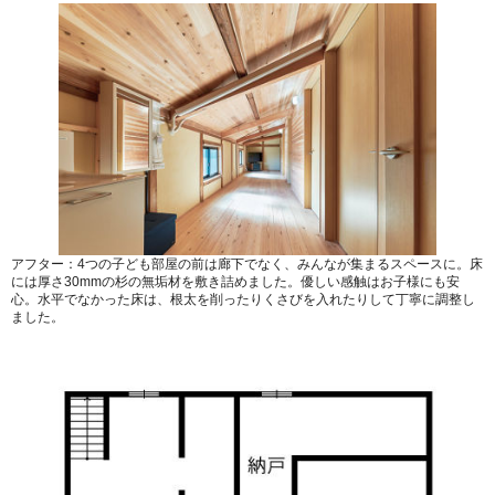
アフター：4つの子ども部屋の前は廊下でなく、みんなが集まるスペースに。床
には厚さ30mmの杉の無垢材を敷き詰めました。優しい感触はお子様にも安
心。水平でなかった床は、根太を削ったりくさびを入れたりして丁寧に調整し
ました。