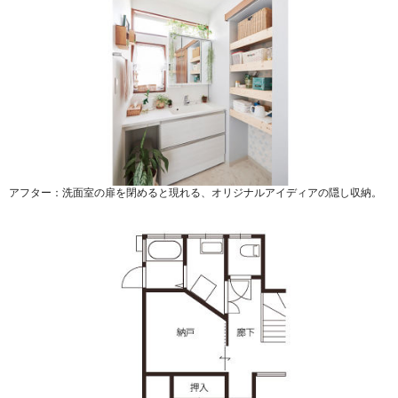
アフター：洗面室の扉を閉めると現れる、オリジナルアイディアの隠し収納。