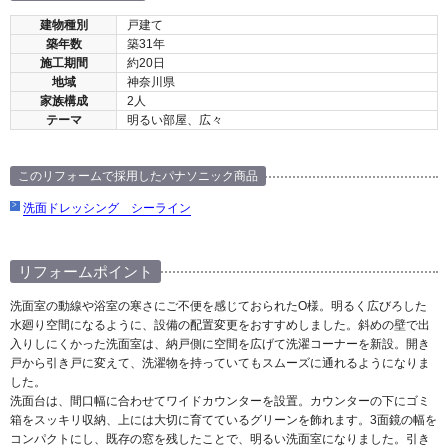
建物種別
戸建て
築年数
築31年
施工期間
約20日
地域
神奈川県
家族構成
2人
テーマ
明るい部屋、広々
このリフォームで採用したパナソニック商品
洗面ドレッシング シーライン
リフォームポイント
洗面室の動線や浴室の寒さにご不便を感じておられたO様。明るく広びろした
水廻り空間になるように、設備の配置変更をおすすめしました。斜めの壁で出
入りしにくかった洗面室は、納戸側に空間を広げて洗濯コーナーを新設。開き
戸から引き戸に変えて、洗濯物を持っていてもスムーズに通れるようになりま
した。
洗面台は、間口幅に合わせてワイドカウンターを設置。カウンターの下にゴミ
箱をスッキリ収納、上には大切に育てているグリーンを飾れます。3面鏡の幅を
コンパクトにし、既存の窓を残したことで、明るい洗面室になりました。引き