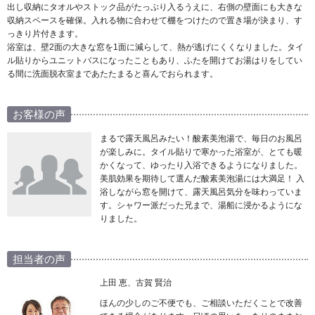
出し収納にタオルやストック品がたっぷり入るうえに、右側の壁面にも大きな
収納スペースを確保。入れる物に合わせて棚をつけたので置き場が決まり、す
っきり片付きます。
浴室は、壁2面の大きな窓を1面に減らして、熱が逃げにくくなりました。タイ
ル貼りからユニットバスになったこともあり、ふたを開けてお湯はりをしてい
る間に洗面脱衣室まであたたまると喜んでおられます。
お客様の声
まるで露天風呂みたい！酸素美泡湯で、毎日のお風呂
が楽しみに。タイル貼りで寒かった浴室が、とても暖
かくなって、ゆったり入浴できるようになりました。
美肌効果を期待して選んだ酸素美泡湯には大満足！ 入
浴しながら窓を開けて、露天風呂気分を味わっていま
す。シャワー派だった兄まで、湯船に浸かるようにな
りました。
担当者の声
上田 恵、古賀 賢治
ほんの少しのご不便でも、ご相談いただくことで改善