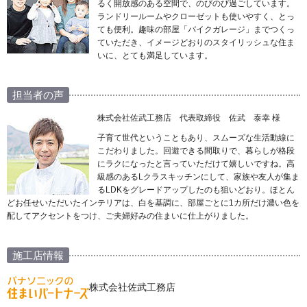
るく開放感のある空間で、のびのび過ごしています。
ランドリールームやクローゼットも使いやすく、とっ
ても便利。趣味の部屋「バイクガレージ」までつくっ
ていただき、イメージどおりのスタイリッシュな住ま
いに、とても満足しています。
担当者の声
株式会社佐武工務店 代表取締役 佐武 泰幸 様
子育て世代ということもあり、スムーズな生活動線に
こだわりました。回遊できる間取りで、暮らしが格段
にラクになったと言っていただけて嬉しいですね。高
級感のあるLクラスキッチンにして、家族や友人が集ま
るLDKをグレードアップしたのも狙いどおり。ほとん
どお任せいただいたインテリアは、白を基調に、部屋ごとに1カ所だけ濃い色を
配してアクセントをつけ、ご夫婦好みの住まいに仕上がりました。
施工店情報
株式会社佐武工務店