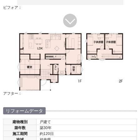
ビフォア：
アフター：
リフォームデータ
建物種別
戸建て
築年数
築30年
施工期間
約120日
地域
福井県