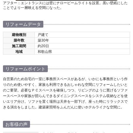
アフター：エントランスには壁にナロービームライトを設置。黒い壁紙にした
ことでより一層映える空間になった。
リフォームデータ
建物種別
戸建て
築年数
築30年
施工期間
約20日
地域
和歌山県
リフォームポイント
自営業のため自宅の一室に事務所スペースがあるが、いかにも事務所という作
りのため使いやすく、家族も利用できるおしゃれな空間にリフォームしたいと
のご要望。必要なＰＣスペースを確保しつつ、リビングのように寛げるソファ
ースペースや家族が団らんできるダイニングスペースをシステム収納などを使
いエリア分け。ソファを置く場所は天井を一部下げ、座った時にリラックスで
きる演出をしました。建築家照明をふんだんに使いホテルライクな空間に。
お客様の声