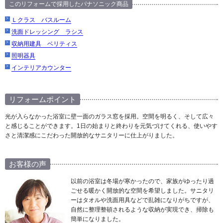
このリフォームで採用したパナソニック商品
Ｌクラス バスルーム
洗面ドレッシング ラシス
収納用建具 ベリティス
照明器具
インテリアカウンター
リフォームポイント
光が入らなかった浴室に壁一面のガラス窓を採用。空間を明るく、そして広々
と感じることができます。1日の始まりと終わりを元気づけてくれる、使いやす
さと清潔感にこだわった開放的なサニタリーに仕上がりました。
お客様の声
以前の浴室は冬場が寒かったので、家族がゆったり過
ごせる暖かく開放的な空間を希望しました。サニタリ
ーはタオルや洗面用具などで乱雑になりがちですが、
自然に整理整頓されるような収納が実現でき、掃除も
簡単になりました。