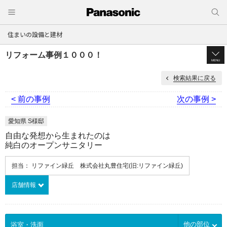
住まいの設備と建材
リフォーム事例１０００！
MENU
検索結果に戻る
< 前の事例
次の事例 >
愛知県 S様邸
自由な発想から生まれたのは
純白のオープンサニタリー
担当： リファイン緑丘 株式会社丸豊住宅(旧:リファイン緑丘)
店舗情報
他の部位