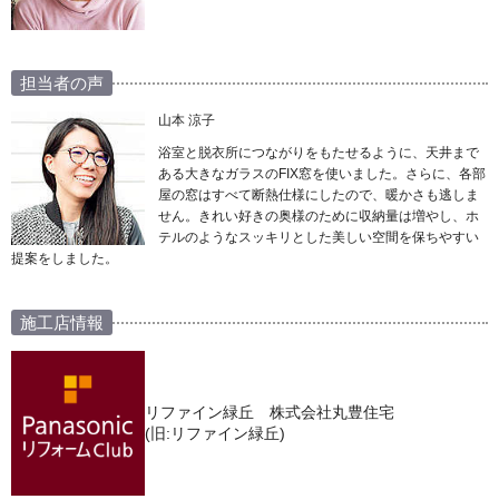
担当者の声
山本 涼子
浴室と脱衣所につながりをもたせるように、天井まで
ある大きなガラスのFIX窓を使いました。さらに、各部
屋の窓はすべて断熱仕様にしたので、暖かさも逃しま
せん。きれい好きの奥様のために収納量は増やし、ホ
テルのようなスッキリとした美しい空間を保ちやすい
提案をしました。
施工店情報
リファイン緑丘 株式会社丸豊住宅
(旧:リファイン緑丘)