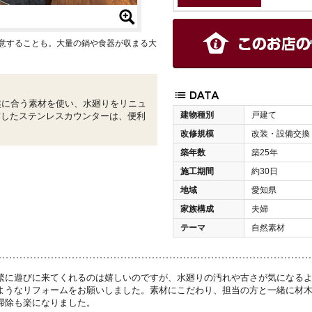
用意することも。大量の鍋や食器が収まる大
趣に合う素材を使い、水廻りをリニュ
建物種別
戸建て
作したステンレスカウンターは、便利
改修規模
改装・設備交換
築年数
築25年
施工期間
約30日
地域
愛知県
家族構成
夫婦
テーマ
自然素材
繁に遊びに来てくれるのは嬉しいのですが、水廻りの汚れや古さが気になる
ようなリフォームをお願いしました。素材にこだわり、担当の方と一緒に材
掃除も楽になりました。