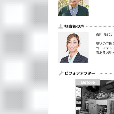
菱田 嘉代子
現状の雰囲
竹、ステン
着ある照明