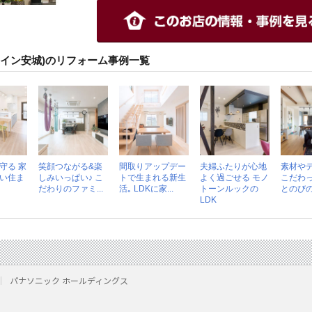
ァイン安城)のリフォーム事例一覧
守る 家
笑顔つながる&楽
間取りアップデー
夫婦ふたりが心地
素材や
い住ま
しみいっぱい♪ こ
トで生まれる新生
よく過ごせる モノ
こだわっ
だわりのファミ...
活｡ LDKに家...
トーンルックの
とのび
LDK
パナソニック ホールディングス