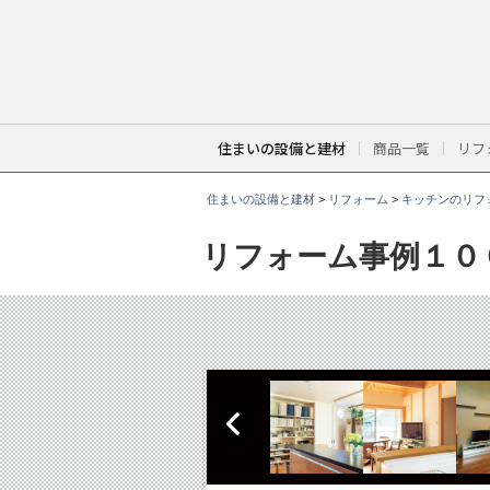
こ
こ
か
ら
本
文
で
す
。
住まいの設備と建材
商品一覧
リフ
住まいの設備と建材
>
リフォーム
>
キッチンのリフ
リフォーム事例１０