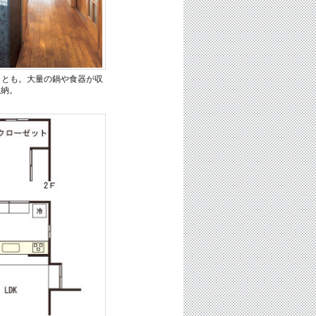
ことも。大量の鍋や食器が収
収納。