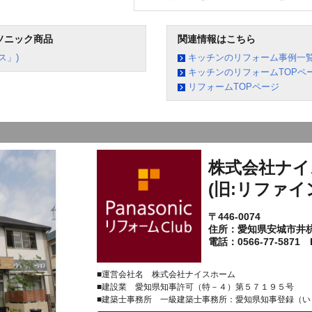
ソニック商品
関連情報はこちら
ス」)
キッチンのリフォーム事例一
キッチンのリフォームTOPペ
リフォームTOPページ
株式会社ナイ
(旧:リファイ
〒446-0074
住所：愛知県安城市井
電話：0566-77-5871 F
■運営会社名 株式会社ナイスホーム
■建設業 愛知県知事許可（特－４）第５７１９５号
■建築士事務所 一級建築士事務所：愛知県知事登録（い