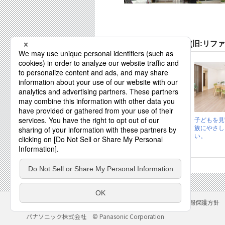
株式会社ナイスホーム(旧:リフ
世代をつなぐ平屋
子どもを見
リノベーション。
族にやさし
家族もつなげる...
い。
サイトのご利用にあたって
クッキーポリシー
個人情報保護方針
パナソニック株式会社
© Panasonic Corporation