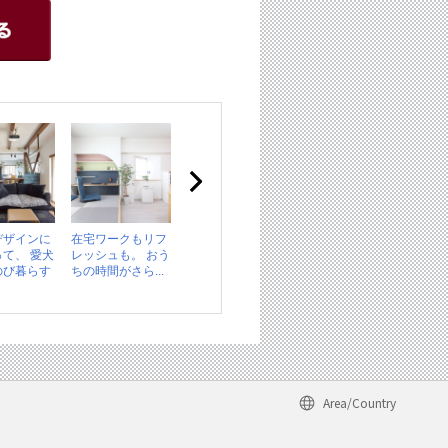
デザインに
在宅ワークもリフ
て、 愛犬
レッシュも。 おう
のび暮らす
ちの時間がさら...
Area/Country