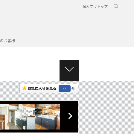
個人向けトップ
のお客様
M
E
N
0
U