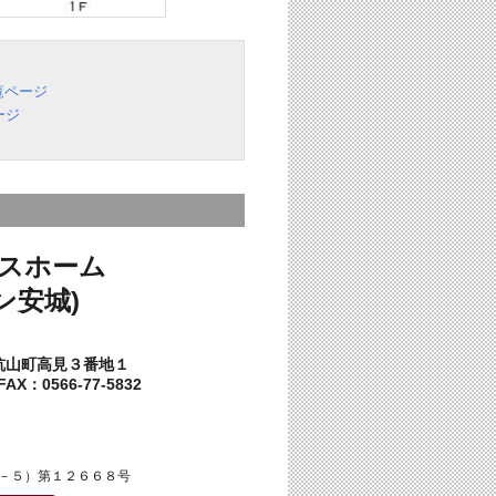
覧ページ
ージ
スホーム
ン安城)
杭山町高見３番地１
AX：0566-77-5832
－５）第１２６６８号