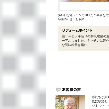
多い日はキッチンで10人分の食事を
容量の引き出し収納。
築18年ヒノキ造りの和風建築の
ーアルしました。キッチンに造
な調味料置き場に。
孫たちが頻
気に馴染む
びました。