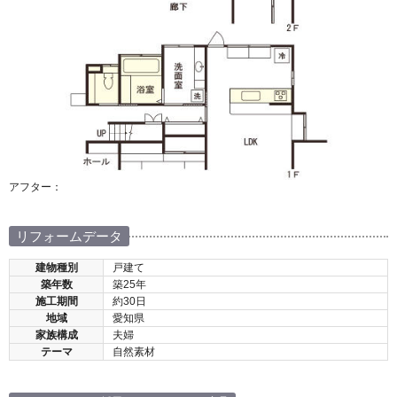
アフター：
リフォームデータ
建物種別
戸建て
築年数
築25年
施工期間
約30日
地域
愛知県
家族構成
夫婦
テーマ
自然素材