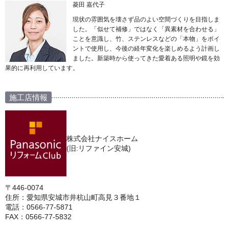
菱田 嘉代子
現状の雰囲気を壊さず品のよい空間づくりを目指しま
した。「似せて補修」ではなく「異素材を合わせる」
ことを意識し、竹、ステンレスなどの「本物」をポイ
ントで使用し、今後の経年変化を楽しめるよう計画し
ました。新築時から使ってきた愛着ある照明や鏡を効
果的に再利用しています。
施工店情報
株式会社ナイスホーム
(旧:リファイン安城)
〒446-0074
住所：愛知県安城市井杭山町高見３番地１
電話：0566-77-5871
FAX：0566-77-5832