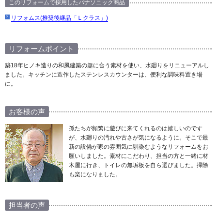
このリフォームで採用したパナソニック商品
リフォムス(推奨後継品「Ｌクラス」)
リフォームポイント
築18年ヒノキ造りの和風建築の趣に合う素材を使い、水廻りをリニューアルし
ました。キッチンに造作したステンレスカウンターは、便利な調味料置き場
に。
お客様の声
孫たちが頻繁に遊びに来てくれるのは嬉しいのです
が、水廻りの汚れや古さが気になるように。そこで最
新の設備が家の雰囲気に馴染むようなリフォームをお
願いしました。素材にこだわり、担当の方と一緒に材
木屋に行き、トイレの無垢板を自ら選びました。掃除
も楽になりました。
担当者の声