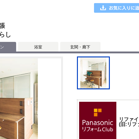
張
らし
ン
浴室
玄関・廊下
リファイ
(旧:リフ