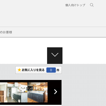
個人向けトップ
のお客様
M
E
N
0
U