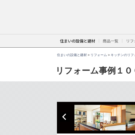
こ
こ
か
ら
本
文
で
す
。
住まいの設備と建材
商品一覧
リフ
住まいの設備と建材
>
リフォーム
>
キッチンのリフ
リフォーム事例１０