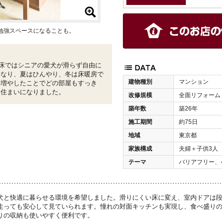
勉強スペースになることも。
床ではシニアの愛犬が滑らず自由に
くなり、夏はひんやり、冬は床暖房で
建物種別
マンション
も増やしたことでどの部屋もすっき
る住まいになりました。
改修規模
全面リフォーム
築年数
築26年
施工期間
約75日
地域
東京都
家族構成
夫婦＋子供3人
テーマ
バリアフリー、
犬と快適に暮らせる環境を希望しました。滑りにくい床に変え、室内ドアは
走っても安心して見ていられます。憧れの対面キッチンも実現し、食べ盛り
りの収納も使いやすく便利です。