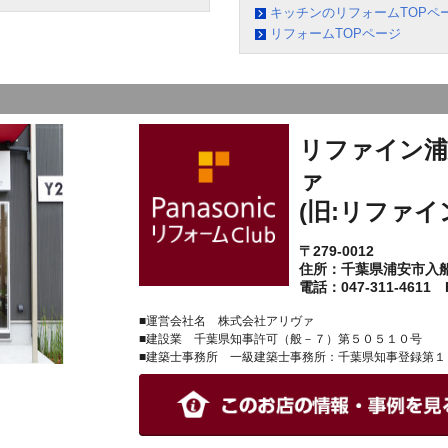
キッチンのリフォームTOPペ
リフォームTOPページ
リファイン浦
ァ
(旧:リファイ
〒279-0012
住所：千葉県浦安市入
電話：047-311-4611 F
■運営会社名 株式会社アリヴァ
■建設業 千葉県知事許可（般－７）第５０５１０号
■建築士事務所 一級建築士事務所：千葉県知事登録第１