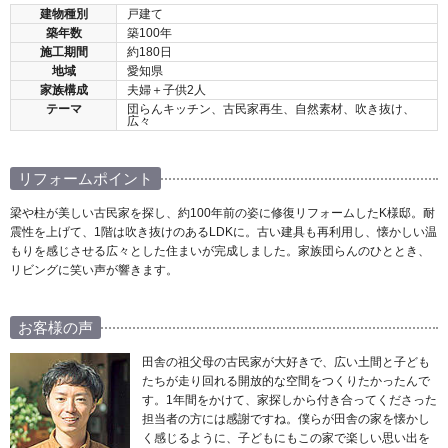
建物種別
戸建て
築年数
築100年
施工期間
約180日
地域
愛知県
家族構成
夫婦＋子供2人
テーマ
団らんキッチン、古民家再生、自然素材、吹き抜け、
広々
リフォームポイント
梁や柱が美しい古民家を探し、約100年前の姿に修復リフォームしたK様邸。耐
震性を上げて、1階は吹き抜けのあるLDKに。古い建具も再利用し、懐かしい温
もりを感じさせる広々とした住まいが完成しました。家族団らんのひととき、
リビングに笑い声が響きます。
お客様の声
田舎の祖父母の古民家が大好きで、広い土間と子ども
たちが走り回れる開放的な空間をつくりたかったんで
す。1年間をかけて、家探しから付き合ってくださった
担当者の方には感謝ですね。僕らが田舎の家を懐かし
く感じるように、子どもにもこの家で楽しい思い出を