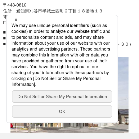
〒448-0816
住所：愛知県刈谷市半城土西町２丁目１８番地１３
電話：0566-21-8171
FAX：0566-21-8173
運営会社名 株式会社しらかばハウジング
建設業 愛知県知事許可（般－７）第４５２０１号
建築士事務所 一級建築士事務所：愛知県知事登録（い－３０）
第９２５６号