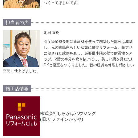
つくってほしいです。
担当者の声
池田 直樹
高度経済成長期に新建材を使って増築した部分は減築
し、元の古民家らしい状態に修復リフォーム。白アリ
に侵された縁側を直し、必要最小限の壁で耐震性をア
ップ。2階の半分を吹き抜けにし、美しい梁を見せたL
DKと寝室をつくりました。昔の建具も修理し懐かしい
空間に仕上げました。
施工店情報
株式会社しらかばハウジング
(旧:リファインかりや)