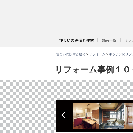
こ
こ
か
ら
本
文
で
す
。
住まいの設備と建材
商品一覧
リフ
住まいの設備と建材
>
リフォーム
>
キッチンのリフ
リフォーム事例１０