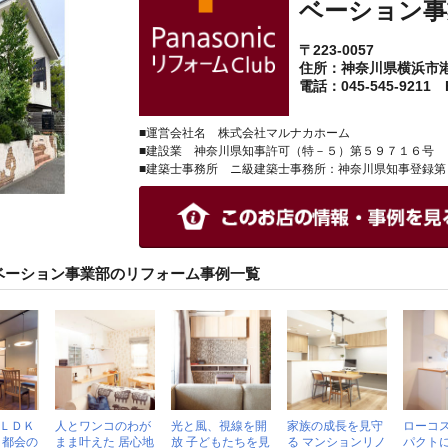
ベーション事
〒223-0057
住所：神奈川県横浜市
電話：045-545-9211 F
■運営会社名 株式会社マルナカホーム
■建設業 神奈川県知事許可（特－５）第５９７１６号
■建築士事務所 ニ級建築士事務所：神奈川県知事登録第
ベーション事業部のリフォーム事例一覧
ＬＤＫ
人とワンコのわが
光と風、視線を開
家族の成長を見守
ローコ
 都会の
まま叶えた 居心地
放 子どもたちを見
る マンションリノ
パクトに