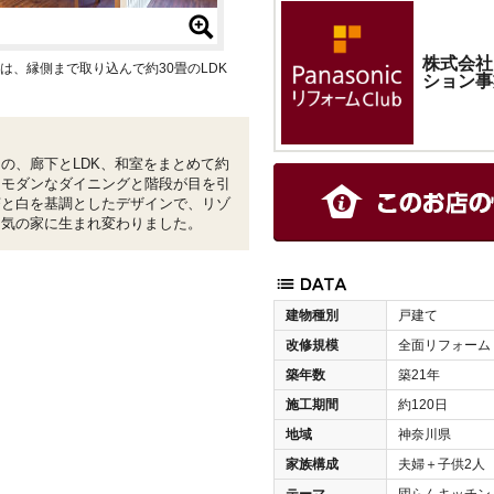
株式会社
は、縁側まで取り込んで約30畳のLDK
ション事
の、廊下とLDK、和室をまとめて約
ば、モダンなダイニングと階段が目を引
茶と白を基調としたデザインで、リゾ
囲気の家に生まれ変わりました。
建物種別
戸建て
改修規模
全面リフォーム
築年数
築21年
施工期間
約120日
地域
神奈川県
家族構成
夫婦＋子供2人
テーマ
団らんキッチン