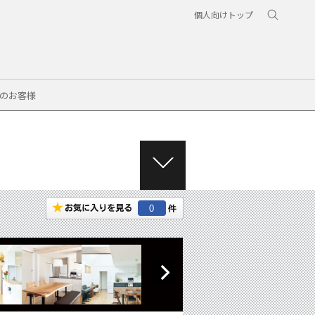
個人向けトップ
のお客様
M
E
N
0
U