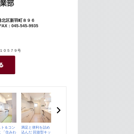
業部
港北区新羽町８９６
AX：045-545-9935
１０５７９号
スト＆コン
満足と便利を詰め
 「住みわ
込んだ 回遊型キッ