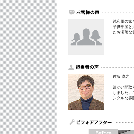
純和風の家
子供部屋と
たお洒落な
佐藤 卓之
細かい間取
しました。
ンタルな雰