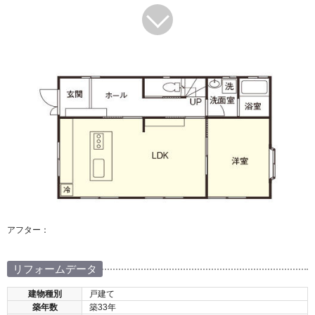
アフター：
リフォームデータ
建物種別
戸建て
築年数
築33年