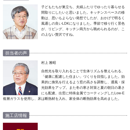
子どもたちが巣立ち、夫婦ふたりでゆったり暮らせる
間取りにしたいと思いました。キッチンスペースの移
動は、思いもよらない発想でしたが、おかげで明るく
風通しの良いLDKになりました。季節で移り行く景色
が、リビング、キッチン両方から眺められるのが、こ
の上ない贅沢ですね。
担当者の声
村上 雅昭
自然光を取り入れることで生体リズムを整えられる、
「健康に配慮した住まい」づくりを目指しました。効
果的に換気を行えるよう窓の高さを調整し、通風・採
光効果をアップ。また冬の寒さ対策と夏の朝日の暑さ
にも配慮。出窓に特殊金属でコーティングしたLow-E
複層ガラスを使用し、床は断熱材を入れ、家全体の断熱効果を高めました。
施工店情報