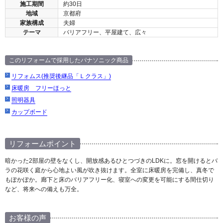
施工期間
約30日
地域
京都府
家族構成
夫婦
テーマ
バリアフリー、平屋建て、広々
このリフォームで採用したパナソニック商品
リフォムス(推奨後継品「Ｌクラス」)
床暖房 フリーほっと
照明器具
カップボード
リフォームポイント
暗かった2部屋の壁をなくし、開放感あるひとつづきのLDKに。窓を開けるとバ
ラの花咲く庭から心地よい風が吹き抜けます。全室に床暖房を完備し、真冬で
もぽかぽか。廊下と床のバリアフリー化、寝室への変更を可能にする間仕切り
など、将来への備えも万全。
お客様の声