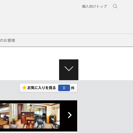
個人向けトップ
のお客様
M
E
N
0
U