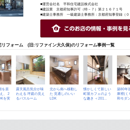
■運営会社名 平和住宅建設株式会社
■建設業 京都府知事許可（特－７）第２１６７１号
■建築士事務所 一級建築士事務所：京都府知事登録（０
リフォーム (旧:リファイン大久保)のリフォーム事例一覧
階を居
露天風呂気分が味
北から南へ移動し
懐かしくて新しい
築80年
え、 2
わえる 坪庭の見え
た 見通しのいい
町屋カフェのよう
庫裡(く
DKを実
るバスルーム
LDK
な趣き ＜201...
和モダン空