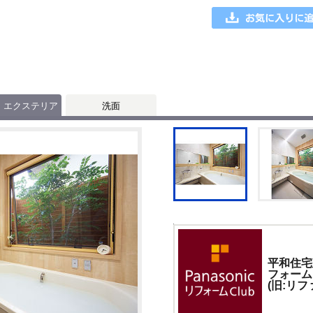
・エクステリア
洗面
平和住宅
フォー
(旧:リ