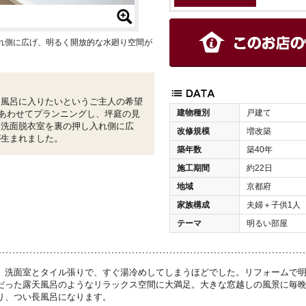
れ側に広げ、明るく開放的な水廻り空間が
お風呂に入りたいというご主人の希望
建物種別
戸建て
あわせてプランニングし、坪庭の見
く洗面脱衣室を裏の押し入れ側に広
改修規模
増改築
が生まれました。
築年数
築40年
施工期間
約22日
地域
京都府
家族構成
夫婦＋子供1人
テーマ
明るい部屋
、洗面室とタイル張りで、すぐ湯冷めしてしまうほどでした。リフォームで
だった露天風呂のようなリラックス空間に大満足。大きな窓越しの風景に毎
り、つい長風呂になります。