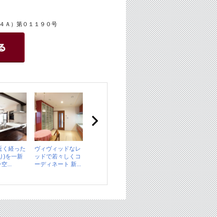
４Ａ）第０１１９０号
近く経った
ヴィヴィッドなレ
り)を一新
ッドで若々しくコ
...
ーディネート 新...