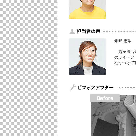
畑野 恵梨
「露天風呂
のライトア
棚をつけて