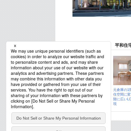
平和住宅建設株式会社 平和住宅
玄関ホールからお
元倉庫の1
風呂へ直行。 ワン
住空間に変
ルームでつなが...
階に広いL
現