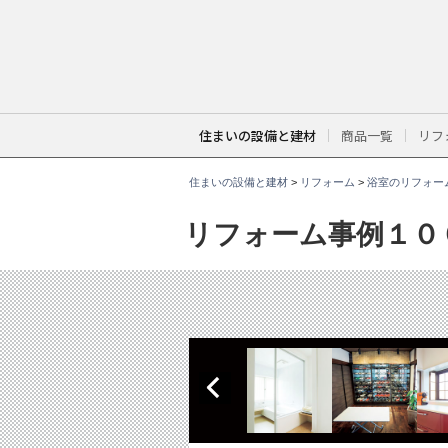
こ
こ
か
ら
本
文
で
す
。
住まいの設備と建材
商品一覧
リフ
住まいの設備と建材
>
リフォーム
>
浴室のリフォー
リフォーム事例１０