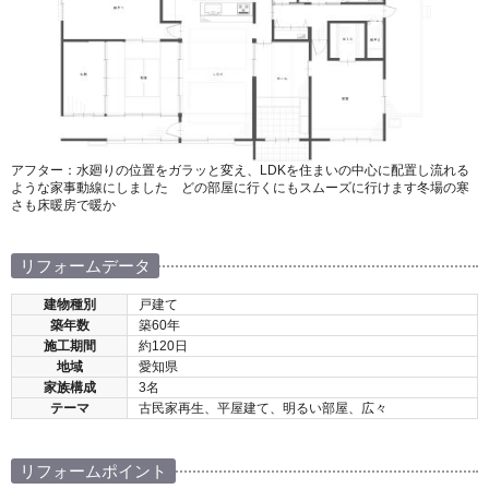
アフター：水廻りの位置をガラッと変え、LDKを住まいの中心に配置し流れる
ような家事動線にしました どの部屋に行くにもスムーズに行けます冬場の寒
さも床暖房で暖か
リフォームデータ
建物種別
戸建て
築年数
築60年
施工期間
約120日
地域
愛知県
家族構成
3名
テーマ
古民家再生、平屋建て、明るい部屋、広々
リフォームポイント