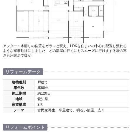
アフター：水廻りの位置をガラッと変え、LDKを住まいの中心に配置し流れる
ような家事動線にしました どの部屋に行くにもスムーズに行けます冬場の寒
さも床暖房で暖か
リフォームデータ
建物種別
戸建て
築年数
築60年
施工期間
約120日
地域
愛知県
家族構成
3名
テーマ
古民家再生、平屋建て、明るい部屋、広々
リフォームポイント