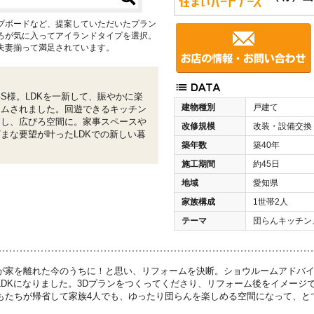
プボードなど、提案していただいたプラン
ろが気に入ってアイランドタイプを選択。
夫妻揃って満足されています。
S様。LDKを一新して、賑やかに楽
建物種別
戸建て
ームされました。回遊できるキッチン
くし、広びろ空間に。家事スペースや
改修規模
改装・設備交換
まな要望が叶ったLDKでの新しい暮
築年数
築40年
施工期間
約45日
地域
愛知県
家族構成
1世帯2人
テーマ
団らんキッチン
が家を離れた今のうちに！と思い、リフォームを決断。ショウルームアドバ
LDKになりました。3Dプランをつくってくださり、リフォーム後をイメージ
もたちが帰省して家族4人でも、ゆったり団らんを楽しめる空間になって、と