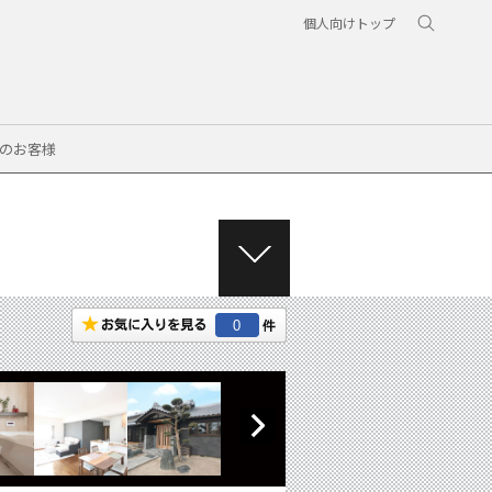
個人向けトップ
のお客様
M
E
N
0
U