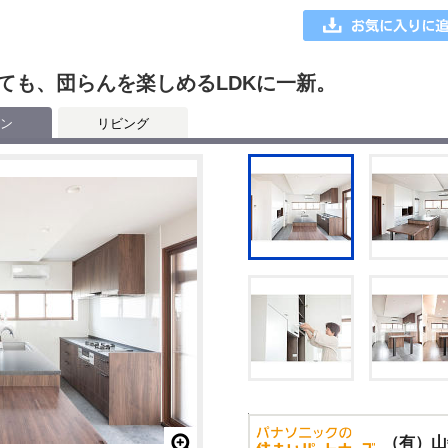
ても、団らんを楽しめるLDKに一新。
ン
リビング
（有）山