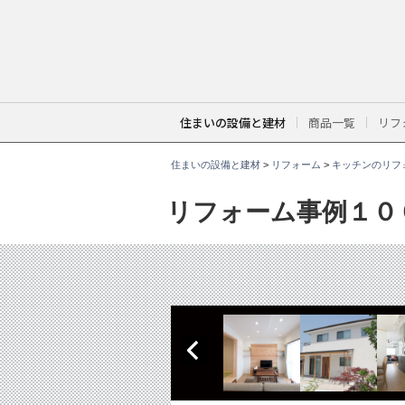
こ
こ
か
ら
本
文
で
す
。
住まいの設備と建材
商品一覧
リフ
住まいの設備と建材
>
リフォーム
>
キッチンのリフ
リフォーム事例１０