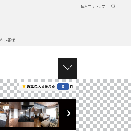
個人向けトップ
のお客様
M
E
N
0
U