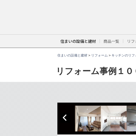
こ
こ
か
ら
本
文
で
す
。
住まいの設備と建材
商品一覧
リフ
住まいの設備と建材
>
リフォーム
>
キッチンのリフ
リフォーム事例１０