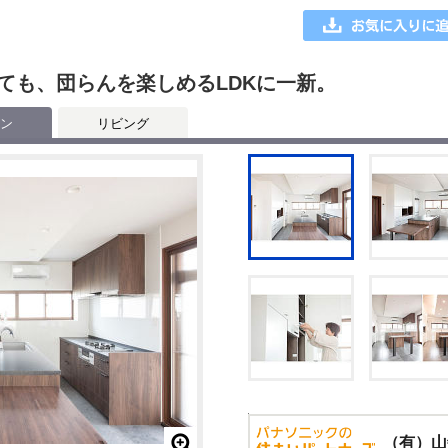
ても、団らんを楽しめるLDKに一新。
ン
リビング
（有）山