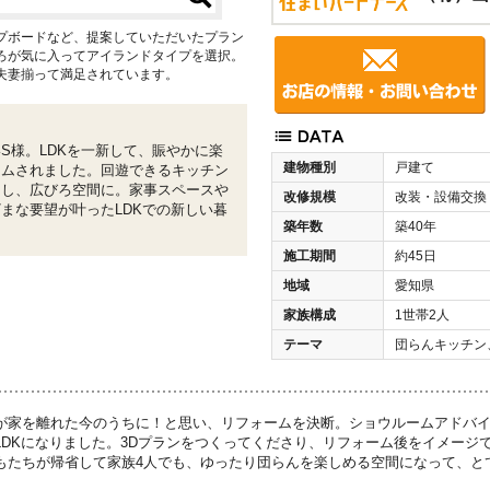
プボードなど、提案していただいたプラン
ろが気に入ってアイランドタイプを選択。
夫妻揃って満足されています。
S様。LDKを一新して、賑やかに楽
建物種別
戸建て
ームされました。回遊できるキッチン
くし、広びろ空間に。家事スペースや
改修規模
改装・設備交換
まな要望が叶ったLDKでの新しい暮
築年数
築40年
施工期間
約45日
地域
愛知県
家族構成
1世帯2人
テーマ
団らんキッチン
が家を離れた今のうちに！と思い、リフォームを決断。ショウルームアドバ
LDKになりました。3Dプランをつくってくださり、リフォーム後をイメージ
もたちが帰省して家族4人でも、ゆったり団らんを楽しめる空間になって、と