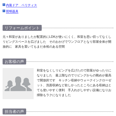
内装ドア ベリティス
照明器具
リフォームポイント
元々和室がありましたが配置的にLDKが使いにくく、和室を思い切ってなくし
リビングスペースを広げました そのおかげでワンフロアとなり部屋全体が開
放的に 家具を置いてもまだ余裕のある空間
お客様の声
和室をなくしリビングを広げたので部屋がゆったりに
なりました 最上階なのでリビングからの眺めが最高
で開放的です キッチン収納やウォークインクローゼ
ット、洗面収納など欲しかったところにある収納はと
ても使いやすく便利 手入れがしやすい設備になりお
掃除もラクになりました
担当者の声