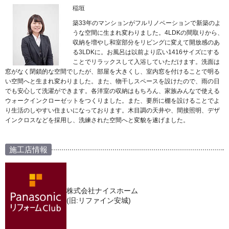
稲垣
築33年のマンションがフルリノベーションで新築のよ
うな空間に生まれ変わりました。4LDKの間取りから、
収納を増やし和室部分をリビングに変えて開放感のあ
る3LDKに。お風呂は以前より広い1416サイズにする
ことでリラックスして入浴していただけます。洗面は
窓がなく閉鎖的な空間でしたが、部屋を大きくし、室内窓を付けることで明る
い空間へと生まれ変わりました。また、物干しスペースを設けたので、雨の日
でも安心して洗濯ができます。各洋室の収納はもちろん、家族みんなで使える
ウォークインクローゼットをつくりました。また、要所に棚を設けることでよ
り生活のしやすい住まいになっております。木目調の天井や、間接照明、デザ
インクロスなどを採用し、洗練された空間へと変貌を遂げました。
施工店情報
株式会社ナイスホーム
(旧:リファイン安城)