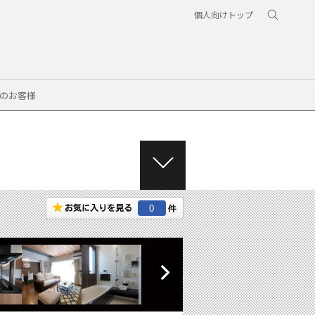
個人向けトップ
のお客様
M
E
N
0
U