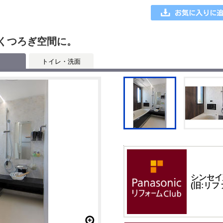
なくつろぎ空間に。
トイレ・洗面
シンセイ
(旧:リ