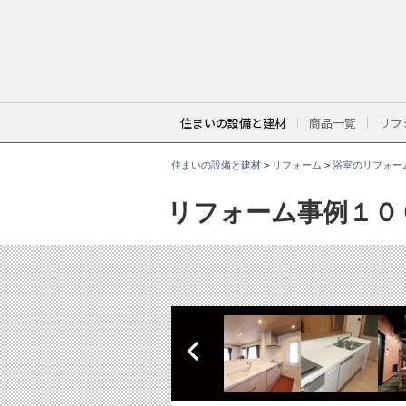
こ
こ
か
ら
本
文
で
す
。
住まいの設備と建材
商品一覧
リフ
住まいの設備と建材
>
リフォーム
>
浴室のリフォー
リフォーム事例１０