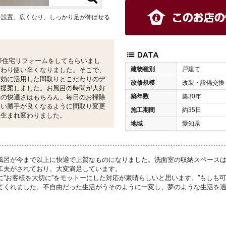
を設置。広くなり、しっかり足が伸ばせる
帯住宅リフォームをしてもらいまし
建物種別
戸建て
変わり使い辛くなりました。そこで、
有効に活用した間取りとこだわりのデ
改修規模
改装・設備交換
ご提案しました。お風呂の時間が大好
築年数
築30年
ムの快適さはもちろん、毎日のお掃除
使い勝手が良くなるように間取り変更
施工期間
約35日
に生まれ変わりました。
地域
愛知県
風呂が今まで以上に快適で上質なものになりました。洗面室の収納スペース
工夫がされており、大変満足しています。
に”お客様を大切に”をモットーにした対応が素晴らしいと思います。”もしも可
てくれました。不自由だった生活がうそのように一変し、夢のような生活を