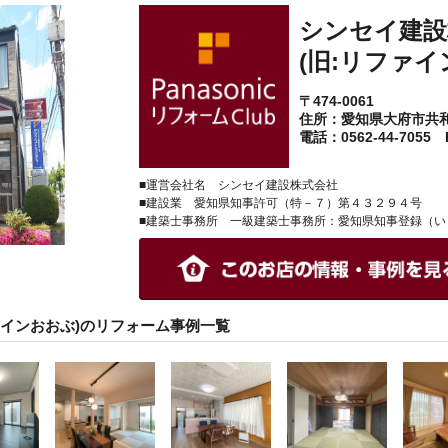
シンセイ建設
(旧:リファイ
〒474-0061
住所：愛知県大府市共
電話：0562-44-7055 F
■運営会社名 シンセイ建設株式会社
■建設業 愛知県知事許可（特－７）第４３２９４号
■建築士事務所 一級建築士事務所：愛知県知事登録（い
ァインおおぶ)のリフォーム事例一覧