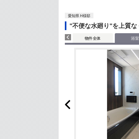
愛知県 H様邸
"不便な水廻り"を上質
物件全体
浴室