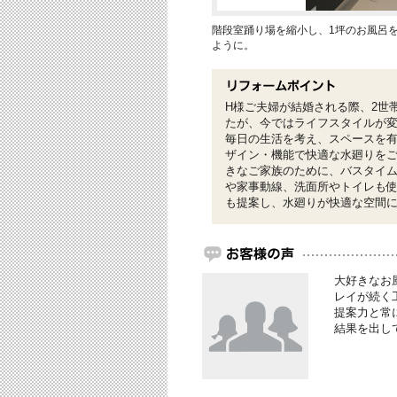
階段室踊り場を縮小し、1坪のお風呂
ように。
H様ご夫婦が結婚される際、2世
たが、今ではライフスタイルが
毎日の生活を考え、スペースを
ザイン・機能で快適な水廻りを
きなご家族のために、バスタイ
や家事動線、洗面所やトイレも
も提案し、水廻りが快適な空間
大好きなお
レイが続く
提案力と常
結果を出し