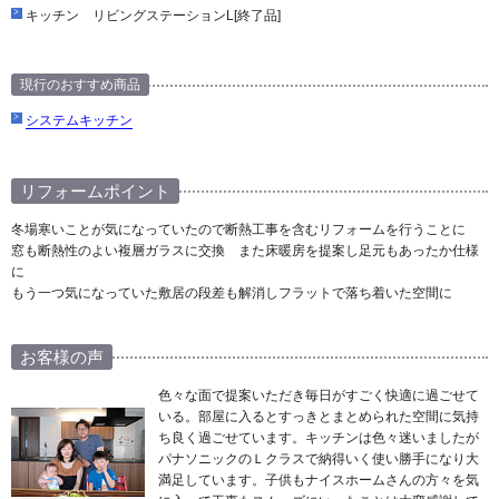
キッチン リビングステーションL[終了品]
現行のおすすめ商品
システムキッチン
リフォームポイント
冬場寒いことが気になっていたので断熱工事を含むリフォームを行うことに
窓も断熱性のよい複層ガラスに交換 また床暖房を提案し足元もあったか仕様
に
もう一つ気になっていた敷居の段差も解消しフラットで落ち着いた空間に
お客様の声
色々な面で提案いただき毎日がすごく快適に過ごせて
いる。部屋に入るとすっきとまとめられた空間に気持
ち良く過ごせています。キッチンは色々迷いましたが
パナソニックのＬクラスで納得いく使い勝手になり大
満足しています。子供もナイスホームさんの方々を気