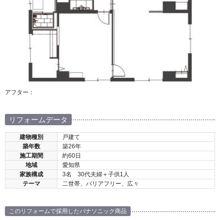
アフター：
リフォームデータ
建物種別
戸建て
築年数
築26年
施工期間
約60日
地域
愛知県
家族構成
3名 30代夫婦＋子供1人
テーマ
二世帯、バリアフリー、広々
このリフォームで採用したパナソニック商品