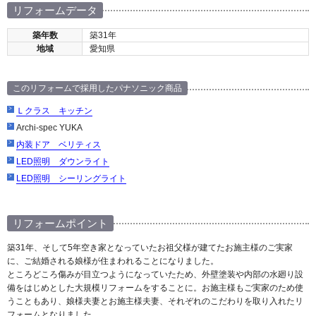
リフォームデータ
築年数
築31年
地域
愛知県
このリフォームで採用したパナソニック商品
Ｌクラス キッチン
Archi-spec YUKA
内装ドア ベリティス
LED照明 ダウンライト
LED照明 シーリングライト
リフォームポイント
築31年、そして5年空き家となっていたお祖父様が建てたお施主様のご実家
に、ご結婚される娘様が住まわれることになりました。
ところどころ傷みが目立つようになっていたため、外壁塗装や内部の水廻り設
備をはじめとした大規模リフォームをすることに。お施主様もご実家のため使
うこともあり、娘様夫妻とお施主様夫妻、それぞれのこだわりを取り入れたリ
フォームとなりました。