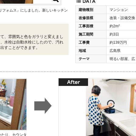
建物種別
マンション
リフォムス」にしました。新しいキッチン
改修規模
改装・設備交換
2
工事面積
約2m
施工期間
約3日
えて、雰囲気と色をガラリと変えまし
り、水栓は自動水栓にしたので、汚れ
工事費
約139万円
を出すことができます。
地域
広島県
テーマ
明るい部屋、広
いたり、カウンタ