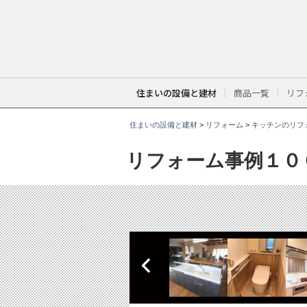
こ
こ
か
ら
本
文
で
す
。
住まいの設備と建材
商品一覧
リフ
住まいの設備と建材
>
リフォーム
>
キッチンのリフ
リフォーム事例１０