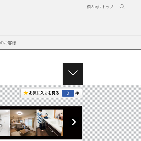
個人向けトップ
のお客様
M
E
N
0
U