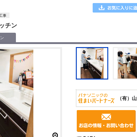
工事
ッチン
ン
（有）山