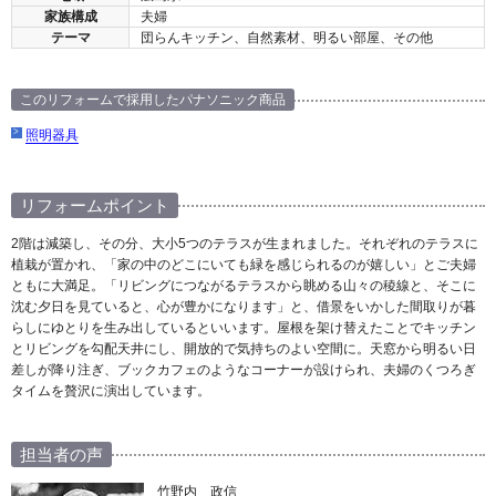
家族構成
夫婦
テーマ
団らんキッチン、自然素材、明るい部屋、その他
このリフォームで採用したパナソニック商品
照明器具
リフォームポイント
2階は減築し、その分、大小5つのテラスが生まれました。それぞれのテラスに
植栽が置かれ、「家の中のどこにいても緑を感じられるのが嬉しい」とご夫婦
ともに大満足。「リビングにつながるテラスから眺める山々の稜線と、そこに
沈む夕日を見ていると、心が豊かになります」と、借景をいかした間取りが暮
らしにゆとりを生み出しているといいます。屋根を架け替えたことでキッチン
とリビングを勾配天井にし、開放的で気持ちのよい空間に。天窓から明るい日
差しが降り注ぎ、ブックカフェのようなコーナーが設けられ、夫婦のくつろぎ
タイムを贅沢に演出しています。
担当者の声
竹野内 政信