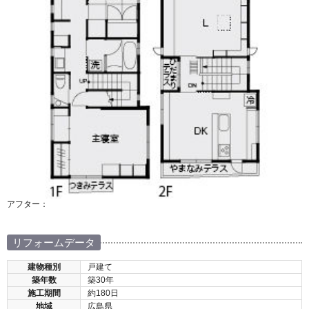
アフター：
リフォームデータ
建物種別
戸建て
築年数
築30年
施工期間
約180日
地域
広島県