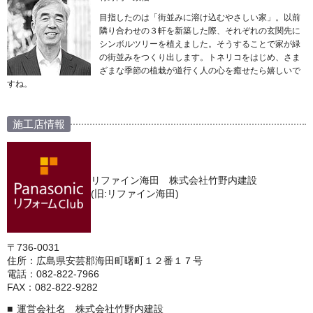
目指したのは「街並みに溶け込むやさしい家」。以前
隣り合わせの３軒を新築した際、それぞれの玄関先に
シンボルツリーを植えました。そうすることで家が緑
の街並みをつくり出します。トネリコをはじめ、さま
ざまな季節の植栽が道行く人の心を癒せたら嬉しいで
すね。
施工店情報
リファイン海田 株式会社竹野内建設
(旧:リファイン海田)
〒736-0031
住所：広島県安芸郡海田町曙町１２番１７号
電話：082-822-7966
FAX：082-822-9282
運営会社名 株式会社竹野内建設