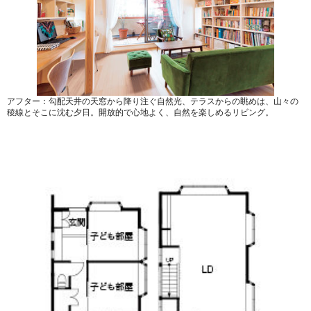
アフター：勾配天井の天窓から降り注ぐ自然光、テラスからの眺めは、山々の
稜線とそこに沈む夕日。開放的で心地よく、自然を楽しめるリビング。