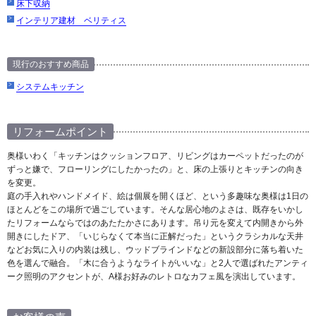
床下収納
インテリア建材 ベリティス
現行のおすすめ商品
システムキッチン
リフォームポイント
奥様いわく「キッチンはクッションフロア、リビングはカーペットだったのが
ずっと嫌で、フローリングにしたかったの」と、床の上張りとキッチンの向き
を変更。
庭の手入れやハンドメイド、絵は個展を開くほど、という多趣味な奥様は1日の
ほとんどをこの場所で過ごしています。そんな居心地のよさは、既存をいかし
たリフォームならではのあたたかさにあります。吊り元を変えて内開きから外
開きにしたドア、「いじらなくて本当に正解だった」というクラシカルな天井
などお気に入りの内装は残し、ウッドブラインドなどの新設部分に落ち着いた
色を選んで融合。「木に合うようなライトがいいな」と2人で選ばれたアンティ
ーク照明のアクセントが、A様お好みのレトロなカフェ風を演出しています。