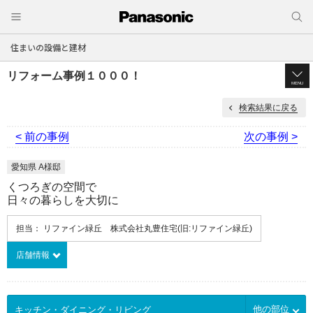
住まいの設備と建材
リフォーム事例１０００！
MENU
検索結果に戻る
< 前の事例
次の事例 >
愛知県 A様邸
くつろぎの空間で
日々の暮らしを大切に
担当： リファイン緑丘 株式会社丸豊住宅(旧:リファイン緑丘)
店舗情報
他の部位