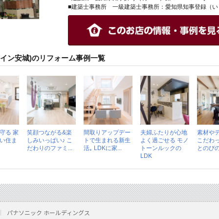
■建築士事務所 一級建築士事務所：愛知県知事登録（い
ァイン安城)のリフォーム事例一覧
守る 家
笑顔つながる&楽
間取りアップデー
夫婦ふたりが心地
素材や
い住ま
しみいっぱい♪ こ
トで生まれる新生
よく過ごせる モノ
こだわっ
だわりのファミ...
活｡ LDKに家...
トーンルックの
とのび
LDK
パナソニック ホールディングス