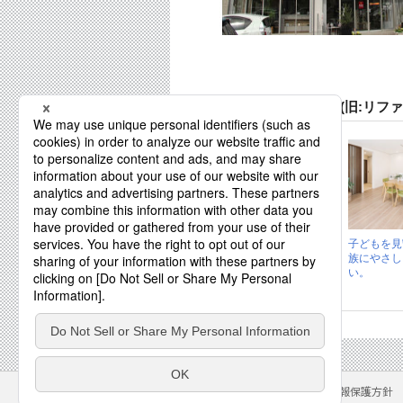
株式会社ナイスホーム(旧:リフ
世代をつなぐ平屋
子どもを見
リノベーション。
族にやさし
家族もつなげる...
い。
サイトのご利用にあたって
クッキーポリシー
個人情報保護方針