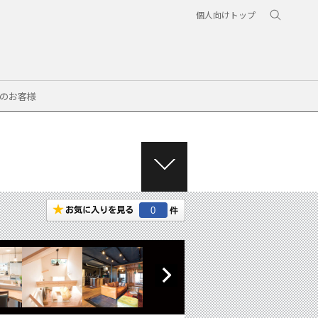
個人向けトップ
のお客様
M
E
N
0
U