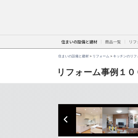
こ
こ
か
ら
本
文
で
す
。
住まいの設備と建材
商品一覧
リフ
住まいの設備と建材
>
リフォーム
>
キッチンのリフ
リフォーム事例１０