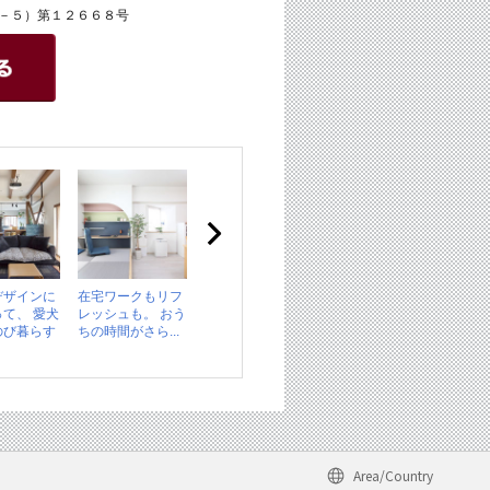
－５）第１２６６８号
デザインに
在宅ワークもリフ
て、 愛犬
レッシュも。 おう
のび暮らす
ちの時間がさら...
Area/Country