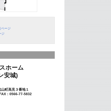
覧ページ
ージ
スホーム
ン安城)
杭山町高見３番地１
AX：0566-77-5832