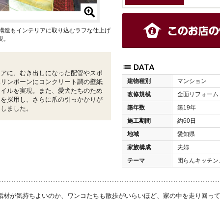
更。構造もインテリアに取り込むラフな仕上げ
現。
リアに、むき出しになった配管やスポ
建物種別
マンション
ヘリンボーンにコンクリート調の壁紙
タイルを実現。また、愛犬たちのため
改修規模
全面リフォーム
材を採用し、さらに爪の引っかかりが
築年数
築19年
にしました。
施工期間
約60日
地域
愛知県
家族構成
夫婦
テーマ
団らんキッチン
垢材が気持ちよいのか、ワンコたちも散歩がいらいほど、家の中を走り回っ