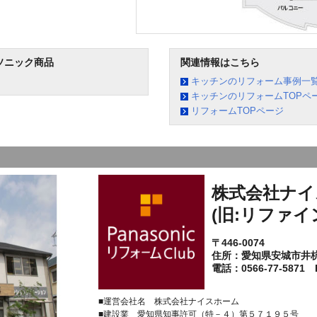
ソニック商品
関連情報はこちら
キッチンのリフォーム事例一
キッチンのリフォームTOPペ
リフォームTOPページ
株式会社ナイ
(旧:リファイ
〒446-0074
住所：愛知県安城市井
電話：0566-77-5871 F
■運営会社名 株式会社ナイスホーム
■建設業 愛知県知事許可（特－４）第５７１９５号