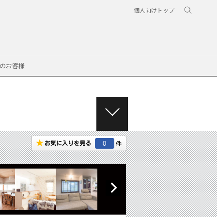
個人向けトップ
のお客様
M
E
N
0
U