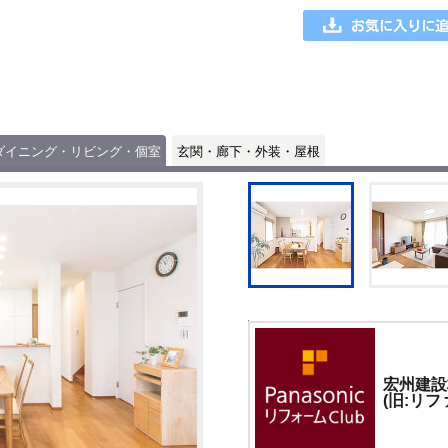
ダイニング・リビング・個室
玄関・廊下・外装・屋根
宏州建設
(旧:リ