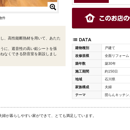
物件
置し、高性能断熱材を用いて、あたた
建物種別
戸建て
ように、遮音性の高い鉛シートを張
兼ねなくできる防音室を新設しまし
改修規模
全面リフォーム
築年数
築30年
施工期間
約150日
地域
石川県
家族構成
夫婦
テーマ
団らんキッチン
夫婦が暮らしやすい家ができて、とても満足しています。