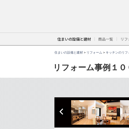
こ
こ
か
ら
本
文
で
す
。
住まいの設備と建材
商品一覧
リフ
住まいの設備と建材
>
リフォーム
>
キッチンのリフ
リフォーム事例１０