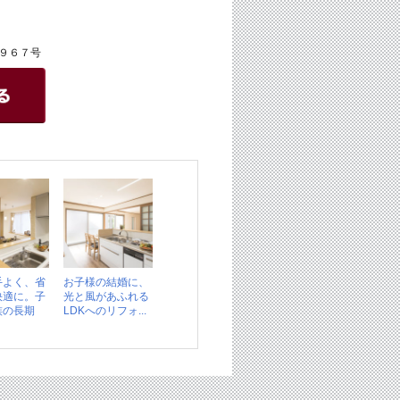
９６７号
手よく、省
お子様の結婚に、
快適に。子
光と風があふれる
族の長期
LDKへのリフォ...