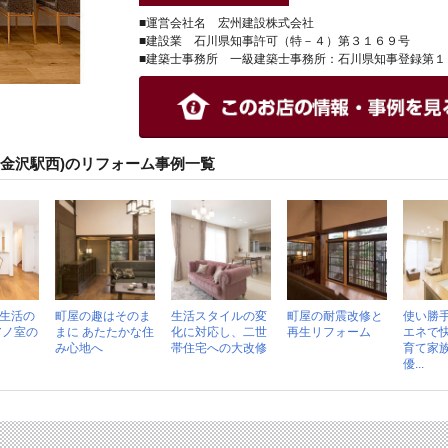
■運営会社名 宏州建設株式会社
■建設業 石川県知事許可（特－４）第３１６９号
■建築士事務所 一級建築士事務所：石川県知事登録第１
ン金沢駅西)のリフォーム事例一覧
生活の
町屋の趣はそのま
生活スタイルの変
町屋の耐震改修と
使い勝
アノ室の
まに あたたかな住
化に対応し、二世
再生リフォーム
エネで
み心地へ
帯住宅への大改修
育て家
優...