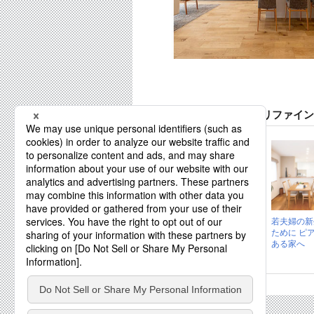
宏州建設株式会社(旧:リファイ
世代がつながり、
若夫婦の新
憩う。 モダンで美
ために ピ
しい平屋の住ま
ある家へ
い。