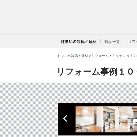
こ
こ
か
ら
本
文
で
す
。
住まいの設備と建材
商品一覧
リフ
住まいの設備と建材
>
リフォーム
>
キッチンのリフ
リフォーム事例１０