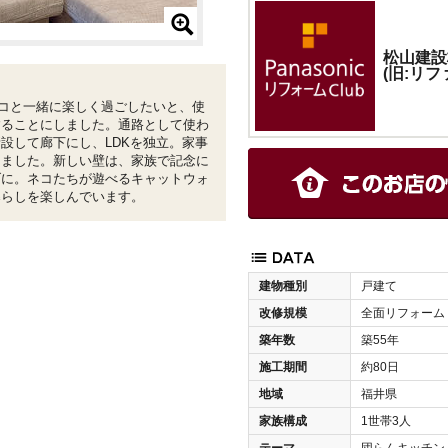
松山建設
(旧:リフ
コと一緒に楽しく過ごしたいと、使
することにしました。通路として使わ
設して廊下にし、LDKを独立。家事
りました。新しい壁は、家族で記念に
げに。ネコたちが遊べるキャットウォ
暮らしを楽しんでいます。
建物種別
戸建て
改修規模
全面リフォーム
築年数
築55年
施工期間
約80日
地域
福井県
家族構成
1世帯3人
テーマ
団らんキッチン