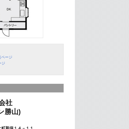
覧ページ
ージ
会社
ン勝山)
土町新保１４－１１