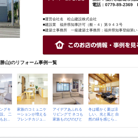
電話：0779-89-2369 F
■運営会社名 松山建設株式会社
■建設業 福井県知事許可（般－４）第９４３号
■建築士事務所 一級建築士事務所：福井県知事登録第い
ン勝山)のリフォーム事例一覧
ングキ
家族のコミュニケ
アイデアあふれる
冬は暖かく夏は涼
設。 二
ーションが増える
リビングで ネコも
しい、光と風と 自
お...
フレンチカジュ...
家族ものびのびと
然の緑を感じら...