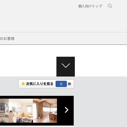
個人向けトップ
のお客様
M
E
N
0
U