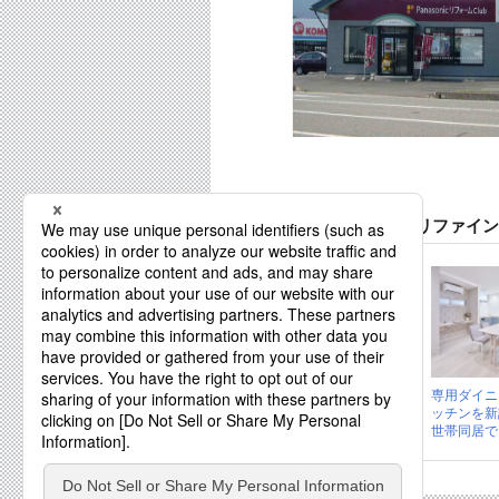
松山建設株式会社(旧:リファイ
家族が集まる。 あ
専用ダイニ
たたかリフォー
ッチンを新
ム。
世帯同居でも