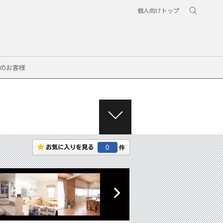
個人向けトップ
のお客様
M
E
N
0
U