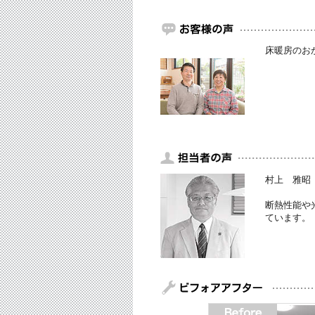
床暖房のお
村上 雅昭
断熱性能や
ています。