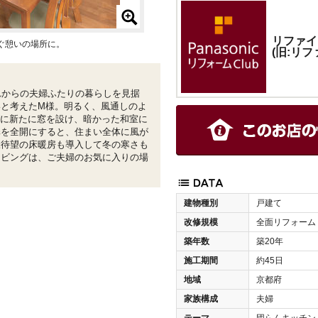
リファイ
ぐ憩いの場所に。
(旧:リ
れからの夫婦ふたりの暮らしを見据
と考えたM様。明るく、風通しのよ
グに新たに窓を設け、暗かった和室に
扉を全開にすると、住まい全体に風が
様待望の床暖房も導入して冬の寒さも
リビングは、ご夫婦のお気に入りの場
建物種別
戸建て
改修規模
全面リフォーム
築年数
築20年
施工期間
約45日
地域
京都府
家族構成
夫婦
テーマ
団らんキッチン