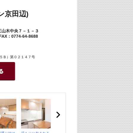
ン京田辺)
三山木中央７－１－３
AX：0774-64-8688
５Ｂ）第０２１４７号