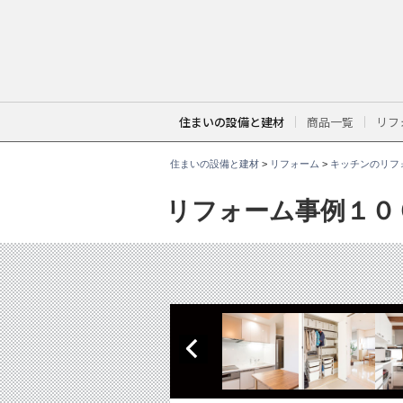
こ
こ
か
ら
本
文
で
す
。
住まいの設備と建材
商品一覧
リフ
住まいの設備と建材
>
リフォーム
>
キッチンのリフ
リフォーム事例１０