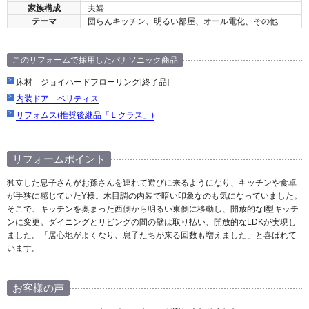
家族構成
夫婦
テーマ
団らんキッチン、明るい部屋、オール電化、その他
このリフォームで採用したパナソニック商品
床材 ジョイハードフローリング[終了品]
内装ドア ベリティス
リフォムス(推奨後継品「Ｌクラス」)
リフォームポイント
独立した息子さんがお孫さんを連れて遊びに来るようになり、キッチンや食卓
が手狭に感じていたY様。木目調の内装で暗い印象なのも気になっていました。
そこで、キッチンを奥まった西側から明るい東側に移動し、開放的なI型キッチ
ンに変更。ダイニングとリビングの間の壁は取り払い、開放的なLDKが実現し
ました。「居心地がよくなり、息子たちが来る回数も増えました」と喜ばれて
います。
お客様の声