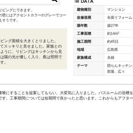
建物種別
マンション
リビングにできます。
の壁にはアクセントカラーのグレーでコー
改修規模
全面リフォーム
えそうです。
築年数
築27年
2
工事面積
約14m
リビング面積を大きくとりました。
施工期間
約45日
してスッキリと見せました。家族との
地域
広島県
いように、リビングはキッチンから見
中は陽の光が優しく入り、夜は照明で
家族構成
夫婦
です。
テーマ
団らんキッチン
部屋、広々
漆喰にすることを提案してもらい、大変気に入りました。バスルームの浴槽
です。工事期間については短期間で良かったと思います。これからもアフタ