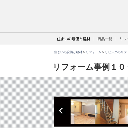
こ
こ
か
ら
本
文
で
す
。
住まいの設備と建材
商品一覧
リフ
住まいの設備と建材
>
リフォーム
>
リビングのリフ
リフォーム事例１０