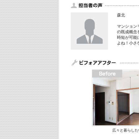
森北
マンション
の既成概念
時短が可能
よね！小さ
広々と暮らした