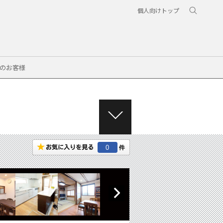
個人向けトップ
のお客様
M
E
N
0
U