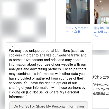
スリムなエコキュ
壁を壊し開
ートへ取替
ある明るい
へ。
近くのお店を探す