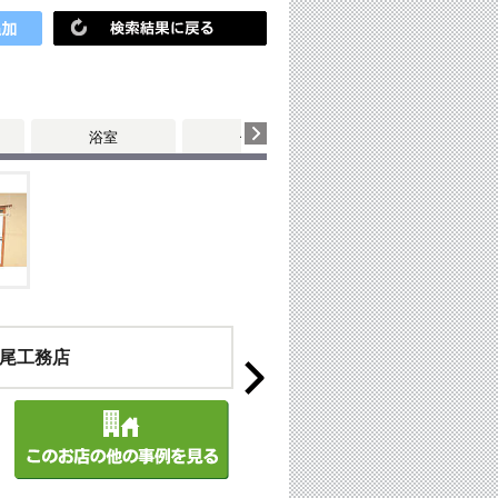
浴室
個室
玄関・廊下
尾工務店