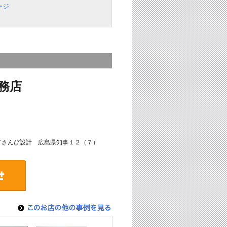
ージ
務店
号／さんび設計 広島県知事１２（７）