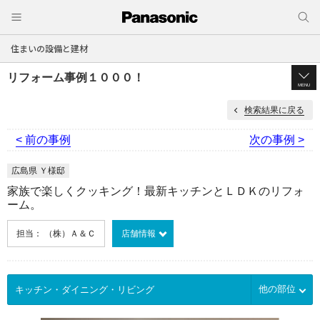
住まいの設備と建材
リフォーム事例１０００！
MENU
検索結果に戻る
< 前の事例
次の事例 >
広島県 Ｙ様邸
家族で楽しくクッキング！最新キッチンとＬＤＫのリフォ
ーム。
担当： （株）Ａ＆Ｃ
店舗情報
他の部位