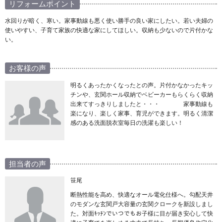
リフォームポイント
水回りが暗く、寒い。家事動線も悪く使い勝手の良い家にしたい。若い夫婦の
使いやすい、子育て家族の快適な家にしてほしい。収納も少ないので片付かな
い。
お客様の声
明るくあったかくなったとの声。片付かなかったキッ
チンや、玄関ホール収納でベビーカーもらくらく収納
出来てすっきりしましたと・・・ 家事動線も
楽になり、楽しく家事、育児ができます。明るく清潔
感のある洗面脱衣室毎日の洗濯も楽しい！
担当者の声
笹尾
断熱性能を高め、快適なオール電化仕様へ。勾配天井
のモダンな玄関戸大容量の玄関クロークを新設しまし
た。対面ｷｯﾁﾝでいつでもお子様に目が届き安心して快