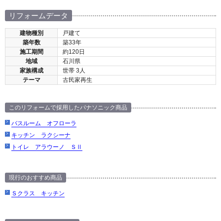
リフォームデータ
建物種別
戸建て
築年数
築33年
施工期間
約120日
地域
石川県
家族構成
世帯 3人
テーマ
古民家再生
このリフォームで採用したパナソニック商品
バスルーム オフローラ
キッチン ラクシーナ
トイレ アラウーノ ＳⅡ
現行のおすすめ商品
Ｓクラス キッチン