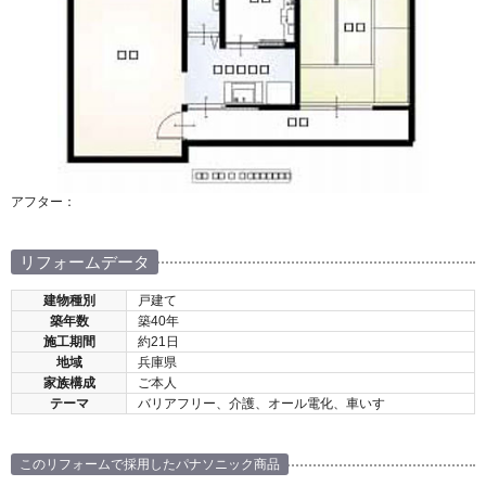
アフター：
リフォームデータ
建物種別
戸建て
築年数
築40年
施工期間
約21日
地域
兵庫県
家族構成
ご本人
テーマ
バリアフリー、介護、オール電化、車いす
このリフォームで採用したパナソニック商品