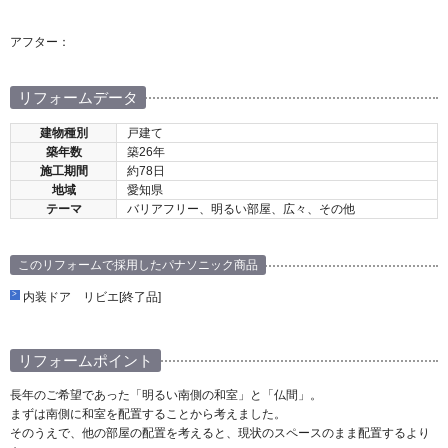
アフター：
リフォームデータ
建物種別
戸建て
築年数
築26年
施工期間
約78日
地域
愛知県
テーマ
バリアフリー、明るい部屋、広々、その他
このリフォームで採用したパナソニック商品
内装ドア リビエ[終了品]
リフォームポイント
長年のご希望であった「明るい南側の和室」と「仏間」。
まずは南側に和室を配置することから考えました。
そのうえで、他の部屋の配置を考えると、現状のスペースのまま配置するより