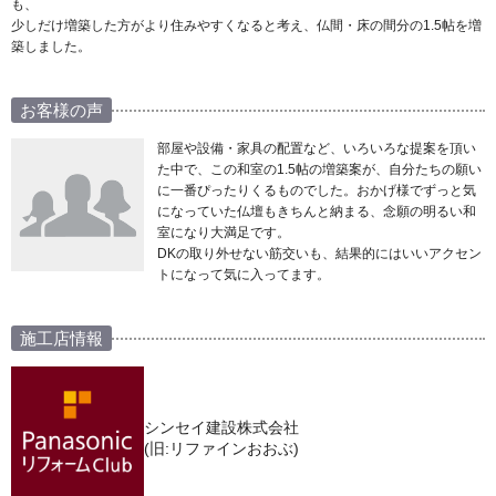
も、
少しだけ増築した方がより住みやすくなると考え、仏間・床の間分の1.5帖を増
築しました。
お客様の声
部屋や設備・家具の配置など、いろいろな提案を頂い
た中で、この和室の1.5帖の増築案が、自分たちの願い
に一番ぴったりくるものでした。おかげ様でずっと気
になっていた仏壇もきちんと納まる、念願の明るい和
室になり大満足です。
DKの取り外せない筋交いも、結果的にはいいアクセン
トになって気に入ってます。
施工店情報
シンセイ建設株式会社
(旧:リファインおおぶ)